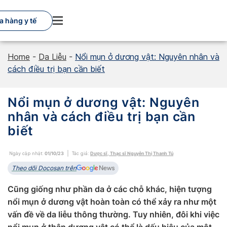
Skip
to
a hàng y tế
content
Home
-
Da Liễu
-
Nổi mụn ở dương vật: Nguyên nhân và
cách điều trị bạn cần biết
Nổi mụn ở dương vật: Nguyên
nhân và cách điều trị bạn cần
biết
Ngày cập nhật:
01/10/23
Tác giả:
Dược sĩ, Thạc sĩ Nguyễn Thị Thanh Tú
Theo dõi Docosan trên
Cũng giống như phần da ở các chỗ khác, hiện tượng
nổi mụn ở dương vật hoàn toàn có thể xảy ra như một
vấn đề về da liễu thông thường. Tuy nhiên, đôi khi việc