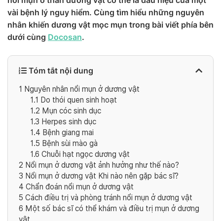
nổi mụn ở thân dương vật có thể là dấu hiệu của một
vài bệnh lý nguy hiểm. Cùng tìm hiểu những nguyên
nhân khiến dương vật mọc mụn trong bài viết phía bên
dưới cùng
Docosan
.
Tóm tắt nội dung
1
Nguyên nhân nổi mụn ở dương vật
1.1
Do thói quen sinh hoạt
1.2
Mụn cóc sinh dục
1.3
Herpes sinh dục
1.4
Bệnh giang mai
1.5
Bệnh sùi mào gà
1.6
Chuỗi hạt ngọc dương vật
2
Nổi mụn ở dương vật ảnh hưởng như thế nào?
3
Nổi mụn ở dương vật Khi nào nên gặp bác sĩ?
4
Chẩn đoán nổi mụn ở dương vật
5
Cách điều trị và phòng tránh nổi mụn ở dương vật
6
Một số bác sĩ có thể khám và điều trị mụn ở dương
vật