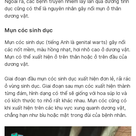
Ngoài ra, các bệnh truyền nhiễm lây lan qua đường tình
dục cũng có thể là nguyên nhân gây nổi mụn ở thân
dương vật.
Mụn cóc sinh dục
Mụn cóc sinh dục (tiếng Anh là genital warts) gây nổi
các nốt mềm, màu hồng nhạt, hơi nhô cao ở dương vật.
Mụn có thể xuất hiện ở trên thân hoặc ở trên đầu của
dương vật.
Giai đoạn đầu mụn cóc sinh dục xuất hiện đơn lẻ, rải rác
ở vùng sinh dục. Giai đoạn sau mụn cóc xuất hiện thành
từng đám, hình dạng có thể sẽ giống với hoa súp lơ và
có kích thước to nhỏ rất khác nhau. Mụn cóc cũng có
khi xuất hiện trên các khu vực xung quanh dương vật,
chẳng hạn như bìu hoặc mặt trong đùi của bệnh nhân.