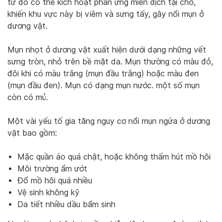
từ đó có thể kích hoạt phản ứng miễn dịch tại chỗ,
khiến khu vực này bị viêm và sưng tấy, gây nổi mụn ở
dương vật.
Mụn nhọt ở dương vật xuất hiện dưới dạng những vết
sưng tròn, nhỏ trên bề mặt da. Mụn thường có màu đỏ,
đôi khi có màu trắng (mụn đầu trắng) hoặc màu đen
(mụn đầu đen). Mụn có dạng mụn nước. một số mụn
còn có mủ.
Một vài yếu tố gia tăng nguy cơ nổi mụn ngứa ở dương
vật bao gồm:
Mặc quần áo quá chật, hoặc không thấm hút mồ hôi
Môi trường ẩm ướt
Đổ mồ hôi quá nhiều
Vệ sinh không kỹ
Da tiết nhiều dầu bẩm sinh