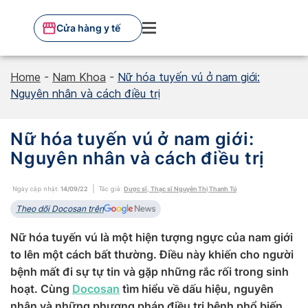
Skip
to
Cửa hàng y tế
content
Home
-
Nam Khoa
-
Nữ hóa tuyến vú ở nam giới:
Nguyên nhân và cách điều trị
Nữ hóa tuyến vú ở nam giới:
Nguyên nhân và cách điều trị
Ngày cập nhật:
14/09/22
Tác giả:
Dược sĩ, Thạc sĩ Nguyễn Thị Thanh Tú
Theo dõi Docosan trên
Nữ hóa tuyến vú là một hiện tượng ngực của nam giới
to lên một cách bất thường. Điều này khiến cho người
bệnh mất đi sự tự tin và gặp những rắc rối trong sinh
hoạt. Cùng
Docosan
tìm hiểu về dấu hiệu, nguyên
nhân và những phương pháp điều trị bệnh phổ biến