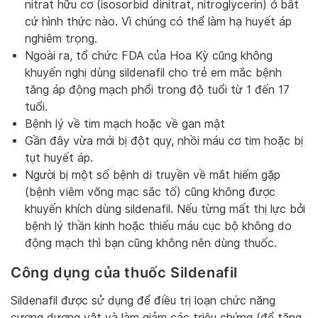
nitrat hữu cơ (isosorbid dinitrat, nitroglycerin) ở bất
cứ hình thức nào. Vì chúng có thể làm hạ huyết áp
nghiêm trọng.
Ngoài ra, tổ chức FDA của Hoa Kỳ cũng không
khuyến nghị dùng sildenafil cho trẻ em mắc bệnh
tăng áp động mạch phổi trong độ tuổi từ 1 đến 17
tuổi.
Bệnh lý về tim mạch hoặc về gan mật
Gần đây vừa mới bị đột quỵ, nhồi máu cơ tim hoặc bị
tụt huyết áp.
Người bị một số bệnh di truyền về mắt hiếm gặp
(bệnh viêm võng mạc sắc tố) cũng không được
khuyến khích dùng sildenafil. Nếu từng mất thị lực bởi
bệnh lý thần kinh hoặc thiếu máu cục bộ không do
động mạch thì bạn cũng không nên dùng thuốc.
Công dụng của thuốc Sildenafil
Sildenafil được sử dụng để điều trị loạn chức năng
cương dương vật và làm giảm các triệu chứng (để tăng