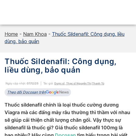
Skip
to
content
Home
-
Nam Khoa
-
Thuốc Sildenafil: Công dụng, liều
dùng, bảo quản
Thuốc Sildenafil: Công dụng,
liều dùng, bảo quản
Ngày cập nhật:
07/12/25
Tác giả:
Dược sĩ, Thạc sĩ Nguyễn Thị Thanh Tú
Theo dõi Docosan trên
Thuốc sildenafil chính là loại thuốc cường dương
Viagra mà các đấng mày râu thường thì thầm với nhau
sẽ giúp cải thiện chất lượng chăn gối. Vậy thực sự
sildenafil là thuốc gì? Giá thuốc sildenafil 100mg là
bao nhiêu? Hãy cùng
Docosan
tìm hiểu trong bài viết