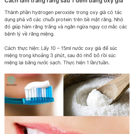
Cách làm trắng răng sau 1 đêm bằng oxy già
Thành phần hydrogen peroxide trong oxy già có tác
dụng phá vỡ các chuỗi protein trên bề mặt răng. Nhờ
đó giúp hàm răng trắng và ngăn ngừa nguy cơ mắc các
bệnh lý về răng miệng.
Cách thực hiện: Lấy 10 – 15ml nước oxy già để súc
miệng trong khoảng 3 phút, sau đó nhổ bỏ rồi súc
miệng lại bằng nước sạch. Thực hiện 1 lần/tuần.