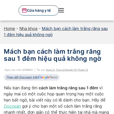
Skip
to
Cửa hàng y tế
content
Home
-
Nha khoa
-
Mách bạn cách làm trắng răng sau
1 đêm hiệu quả không ngờ
Mách bạn cách làm trắng răng
sau 1 đêm hiệu quả không ngờ
Ngày cập nhật:
07/09/22
Tác giả:
Dược sĩ, Thạc sĩ Nguyễn Thị Thanh Tú
Theo dõi Docosan trên
cách làm trắng răng sau 1 đêm
Nếu bạn đang tìm
vì
ngày mai có một cuộc họp quan trọng hay một cuộc
hẹn bất ngờ, bài viết này có lẽ dành cho bạn. Hãy để
Docosan
gợi ý cho bạn một số cách làm trắng răng
nhanh nhất, đơn giản có thể thực hiện tại nhà mà mang