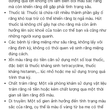
đường quá lớn không chỉ làm biến đổi màu sắc răng
mà còn khiến răng dễ gặp phải tình trạng sâu.
Thuốc lá: Thuốc lá chứa rất nhiều thành phần gây ố
răng khó loại trừ có thể khiến răng bị ngả màu. Hút
thuốc lá không chỉ gây hại cho răng mà còn ảnh
hưởng lên sức khoẻ của toàn cơ thể bạn và cũng như
những người xung quanh.
Các bệnh lý răng miệng như sâu răng, không lấy vôi
răng định kỳ, không có thói quen vệ sinh răng miệng
đúng cách.
Xỉn màu răng do tiền căn sử dụng một số loại thuốc,
đặc biệt là thuốc kháng sinh tetracycline, thuốc
kháng histamin,… lúc nhỏ hoặc mẹ sử dụng trong quá
trình thai kỳ.
Chất trám răng: Một vài phòng khám sử dụng vật liệu
trám răng rẻ tiền hoặc kém chất lượng qua một thời
gian sẽ làm răng đổi màu.
Di truyền: Một số gien ảnh hưởng đến tính trạng màu
sắc của răng, cụ thể là màu ố vàng từ ba mẹ có thể