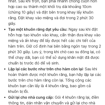
nhất. Sau khi trộn, bạn phải nhanh chóng cuộn hỗn
hợp cao su thành một khối trụ dài khoảng 10cm
(chừng 10 giây) và đặt bên trong khay lấy khuôn
răng. Đặt khay vào miệng và đợi trong 2 phút 30
giây.
Tạo một khuôn răng đạt yêu cầu:
Ngay sau khi đặt
hỗn hợp tạo khuôn vào khay, cẩn thận đưa khay vào
miệng và ấn khay để lấy được hết các chi tiết của
hàm trên. Giữ cố định hai bên bằng ngón tay trong 2
phút 30 giây. Lưu ý, trong khi chờ cao su đông lại, có
thể chạy dãi, bạn có thể sử dụng khăn mặt đã được
chuẩn bị trước đó để vệ sinh.
Lặp lại các bước như trên cho hàm còn lại
: Sau khi
hoàn thành được một khuôn răng, bạn hãy lặp lại các
bước trên cho hàm răng còn lại. Tổng cộng các
khuôn bạn cần lấy là 4 khuôn răng, bao gồm cả
khuôn bị lỗi.
Gửi lại cho nhà cung cấp:
Gói 4 khuôn răng lại, điền
thông tin, dán nhãn vận chuyển và gửi lại cho nhà