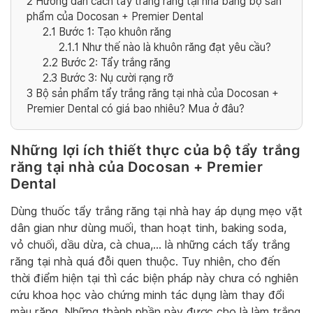
2
Hướng dẫn cách tẩy trắng răng tại nhà bằng bộ sản
phẩm của Docosan + Premier Dental
2.1
Bước 1: Tạo khuôn răng
2.1.1
Như thế nào là khuôn răng đạt yêu cầu?
2.2
Bước 2: Tẩy trắng răng
2.3
Bước 3: Nụ cười rạng rỡ
3
Bộ sản phẩm tẩy trắng răng tại nhà của Docosan +
Premier Dental có giá bao nhiêu? Mua ở đâu?
Những lợi ích thiết thực của bộ tẩy trắng
răng tại nhà của Docosan + Premier
Dental
Dùng thuốc tẩy trắng răng tại nhà hay áp dụng mẹo vặt
dân gian như dùng muối, than hoạt tinh, baking soda,
vỏ chuối, dầu dừa, cà chua,… là những cách tẩy trắng
răng tại nhà quá đỗi quen thuộc. Tuy nhiên, cho đến
thời điểm hiện tại thì các biện pháp này chưa có nghiên
cứu khoa học vào chứng minh tác dụng làm thay đổi
màu răng. Những thành phần này được cho là làm trắng