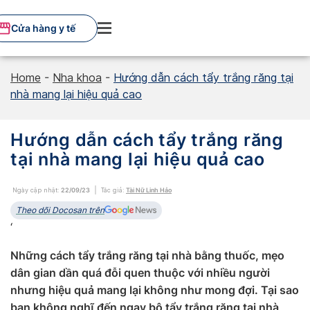
Skip
to
Cửa hàng y tế
content
Home
-
Nha khoa
-
Hướng dẫn cách tẩy trắng răng tại
nhà mang lại hiệu quả cao
Hướng dẫn cách tẩy trắng răng
tại nhà mang lại hiệu quả cao
Ngày cập nhật:
22/09/23
Tác giả:
Tài Nữ Linh Hảo
Theo dõi Docosan trên
‘
Những cách tẩy trắng răng tại nhà bằng thuốc, mẹo
dân gian dần quá đỗi quen thuộc với nhiều người
nhưng hiệu quả mang lại không như mong đợi. Tại sao
bạn không nghĩ đến ngay bộ tẩy trắng răng tại nhà