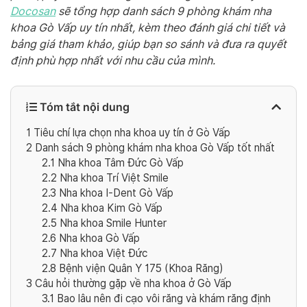
Docosan
sẽ tổng hợp danh sách 9 phòng khám nha
khoa Gò Vấp uy tín nhất, kèm theo đánh giá chi tiết và
bảng giá tham khảo, giúp bạn so sánh và đưa ra quyết
định phù hợp nhất với nhu cầu của mình.
Tóm tắt nội dung
1
Tiêu chí lựa chọn nha khoa uy tín ở Gò Vấp
2
Danh sách 9 phòng khám nha khoa Gò Vấp tốt nhất
2.1
Nha khoa Tâm Đức Gò Vấp
2.2
Nha khoa Trí Việt Smile
2.3
Nha khoa I-Dent Gò Vấp
2.4
Nha khoa Kim Gò Vấp
2.5
Nha khoa Smile Hunter
2.6
Nha khoa Gò Vấp
2.7
Nha khoa Việt Đức
2.8
Bệnh viện Quân Y 175 (Khoa Răng)
3
Câu hỏi thường gặp về nha khoa ở Gò Vấp
3.1
Bao lâu nên đi cạo vôi răng và khám răng định