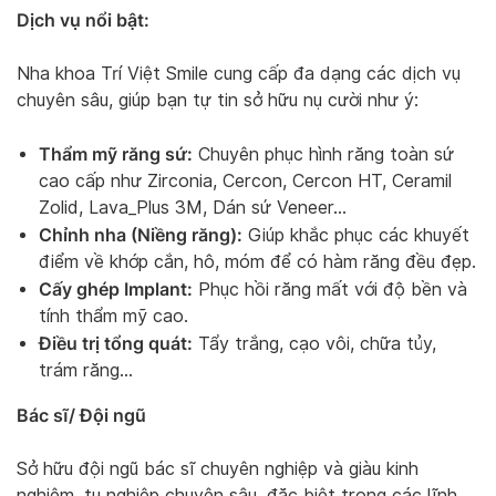
Dịch vụ nổi bật:
Nha khoa Trí Việt Smile cung cấp đa dạng các dịch vụ
chuyên sâu, giúp bạn tự tin sở hữu nụ cười như ý:
Thẩm mỹ răng sứ:
Chuyên phục hình răng toàn sứ
cao cấp như Zirconia, Cercon, Cercon HT, Ceramil
Zolid, Lava_Plus 3M, Dán sứ Veneer…
Chỉnh nha (Niềng răng):
Giúp khắc phục các khuyết
điểm về khớp cắn, hô, móm để có hàm răng đều đẹp.
Cấy ghép Implant:
Phục hồi răng mất với độ bền và
tính thẩm mỹ cao.
Điều trị tổng quát:
Tẩy trắng, cạo vôi, chữa tủy,
trám răng…
Bác sĩ/ Đội ngũ
Sở hữu đội ngũ bác sĩ chuyên nghiệp và giàu kinh
nghiệm, tu nghiệp chuyên sâu, đặc biệt trong các lĩnh