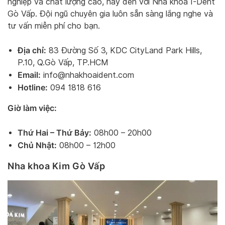
nghiệp và chất lượng cao, hãy đến với Nha khoa I-Dent
Gò Vấp. Đội ngũ chuyên gia luôn sẵn sàng lắng nghe và
tư vấn miễn phí cho bạn.
Địa chỉ:
83 Đường Số 3, KDC CityLand Park Hills,
P.10, Q.Gò Vấp, TP.HCM
Email:
info@nhakhoaident.com
Hotline:
094 1818 616
Giờ làm việc:
Thứ Hai – Thứ Bảy:
08h00 – 20h00
Chủ Nhật:
08h00 – 12h00
Nha khoa Kim Gò Vấp