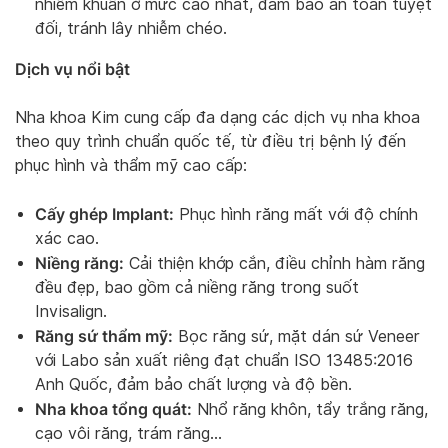
nhiễm khuẩn ở mức cao nhất, đảm bảo an toàn tuyệt
đối, tránh lây nhiễm chéo.
Dịch vụ nổi bật
Nha khoa Kim cung cấp đa dạng các dịch vụ nha khoa
theo quy trình chuẩn quốc tế, từ điều trị bệnh lý đến
phục hình và thẩm mỹ cao cấp:
Cấy ghép Implant:
Phục hình răng mất với độ chính
xác cao.
Niềng răng:
Cải thiện khớp cắn, điều chỉnh hàm răng
đều đẹp, bao gồm cả niềng răng trong suốt
Invisalign.
Răng sứ thẩm mỹ:
Bọc răng sứ, mặt dán sứ Veneer
với Labo sản xuất riêng đạt chuẩn ISO 13485:2016
Anh Quốc, đảm bảo chất lượng và độ bền.
Nha khoa tổng quát:
Nhổ răng khôn, tẩy trắng răng,
cạo vôi răng, trám răng…