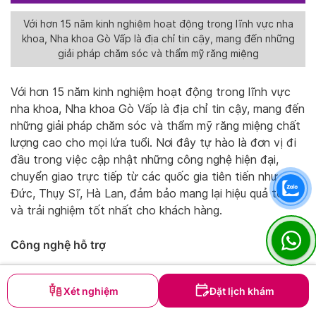
Với hơn 15 năm kinh nghiệm hoạt động trong lĩnh vực nha
khoa, Nha khoa Gò Vấp là địa chỉ tin cậy, mang đến những
giải pháp chăm sóc và thẩm mỹ răng miệng
Với hơn 15 năm kinh nghiệm hoạt động trong lĩnh vực
nha khoa, Nha khoa Gò Vấp là địa chỉ tin cậy, mang đến
những giải pháp chăm sóc và thẩm mỹ răng miệng chất
lượng cao cho mọi lứa tuổi. Nơi đây tự hào là đơn vị đi
đầu trong việc cập nhật những công nghệ hiện đại,
chuyển giao trực tiếp từ các quốc gia tiên tiến như
Đức, Thụy Sĩ, Hà Lan, đảm bảo mang lại hiệu quả tối ưu
và trải nghiệm tốt nhất cho khách hàng.
Công nghệ hỗ trợ
Nha khoa Gò Vấp luôn chú trọng đầu tư vào các thiết
Xét nghiệm
Đặt lịch khám
bị hiện đại, giúp quá trình chẩn đoán và điều trị diễn ra
nhanh chóng, chính xác. Đặc biệt, nha khoa đã ứng