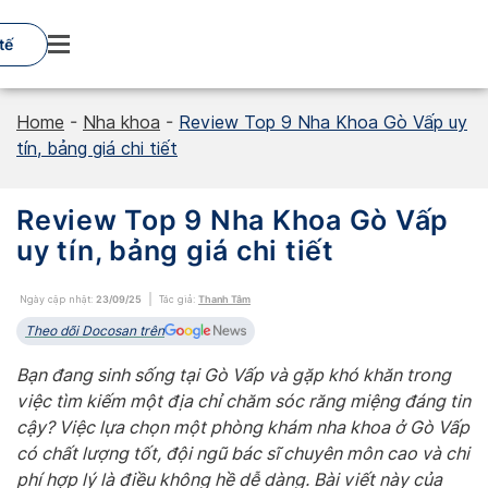
Skip
to
tế
content
Home
-
Nha khoa
-
Review Top 9 Nha Khoa Gò Vấp uy
tín, bảng giá chi tiết
Review Top 9 Nha Khoa Gò Vấp
uy tín, bảng giá chi tiết
Ngày cập nhật:
23/09/25
Tác giả:
Thanh Tâm
Theo dõi Docosan trên
Bạn đang sinh sống tại Gò Vấp và gặp khó khăn trong
việc tìm kiếm một địa chỉ chăm sóc răng miệng đáng tin
cậy? Việc lựa chọn một phòng khám nha khoa ở Gò Vấp
có chất lượng tốt, đội ngũ bác sĩ chuyên môn cao và chi
phí hợp lý là điều không hề dễ dàng. Bài viết này của