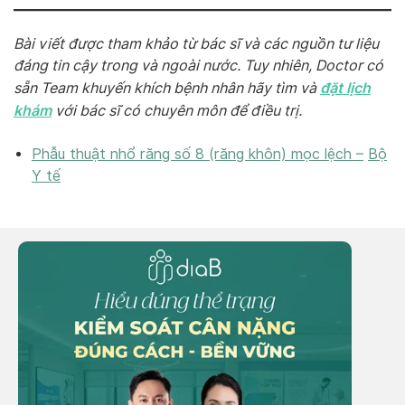
Bài viết được tham khảo từ bác sĩ và các nguồn tư liệu
đáng tin cậy trong và ngoài nước. Tuy nhiên, Doctor có
đặt lịch
sẵn Team khuyến khích bệnh nhân hãy tìm và
khám
với bác sĩ có chuyên môn để điều trị.
Phẫu thuật nhổ răng số 8 (răng khôn) mọc lệch –
Bộ
Y tế