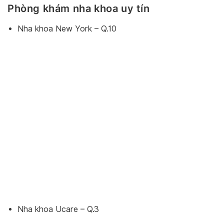
Phòng khám nha khoa uy tín
Nha khoa New York – Q.10
Nha khoa Ucare – Q.3