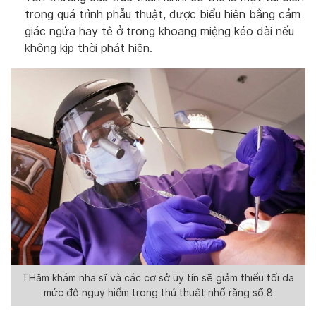
trong quá trình phẫu thuật, được biểu hiện bằng cảm
giác ngứa hay tê ở trong khoang miệng kéo dài nếu
không kịp thời phát hiện.
THăm khám nha sĩ và các cơ sở uy tín sẽ giảm thiểu tối da
mức độ nguy hiểm trong thủ thuật nhổ răng số 8