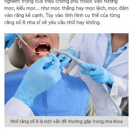
nghiêm trọng của triệu chứng phụ thuộc vào hướng
mọc, kiểu mọc… như mọc thẳng hay mọc lệch, mọc đâm
vào răng kế cạnh. Tùy vào tình hình cụ thể của từng
răng số 8 nha sĩ sẽ yêu cầu nhổ hay không.
Nhổ răng số 8 là một vấn đề thường gặp trong nha khoa