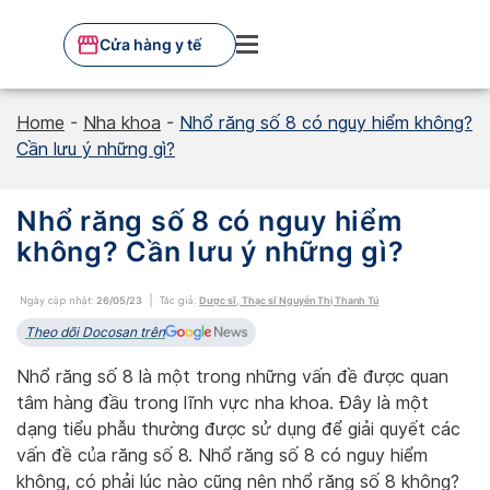
Skip
to
Cửa hàng y tế
content
Home
-
Nha khoa
-
Nhổ răng số 8 có nguy hiểm không?
Cần lưu ý những gì?
Nhổ răng số 8 có nguy hiểm
không? Cần lưu ý những gì?
Ngày cập nhật:
26/05/23
Tác giả:
Dược sĩ, Thạc sĩ Nguyễn Thị Thanh Tú
Theo dõi Docosan trên
Nhổ răng số 8 là một trong những vấn đề được quan
tâm hàng đầu trong lĩnh vực nha khoa. Đây là một
dạng tiểu phẫu thường được sử dụng để giải quyết các
vấn đề của răng số 8. Nhổ răng số 8 có nguy hiểm
không, có phải lúc nào cũng nên nhổ răng số 8 không?