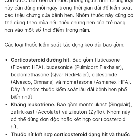
Còn được biết đến là thuốc phòng ngừa, nhìn chung loại
này cần dùng mỗi ngày trong thời gian dài để kiểm soát
các triệu chứng của bệnh hen. Nhóm thuốc này cũng có
thể dùng theo mùa nếu triệu chứng hen của trẻ nặng
hơn vào một số thời điểm trong năm.
Các loại thuốc kiểm soát tác dụng kéo dài bao gồm:
Corticosteroid đường hít.
Bao gồm fluticasone
(Flovent HFA), budesonide (Pulmicort Flexhaler),
beclomethasone (Qvar RediHaler), ciclesonide
(Alvesco, Omnaris) và mometasone (Asmanex HFA).
Đây là nhóm thuốc kiểm soát lâu dài bệnh hen phổ
biến nhất.
Kháng leukotriene.
Bao gồm montelukast (Singulair),
zafirlukast (Accolate) và zileuton (Zyflo). Nhóm này
có thể dùng đơn độc hoặc kết hợp corticosteroid
hít.
Thuốc hít kết hợp corticosteroid dạng hít và thuốc