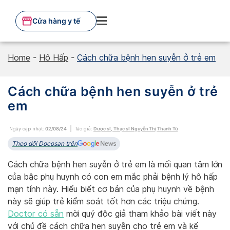
Skip
to
Cửa hàng y tế
content
Home
-
Hô Hấp
-
Cách chữa bệnh hen suyễn ở trẻ em
Cách chữa bệnh hen suyễn ở trẻ
em
Ngày cập nhật:
02/08/24
Tác giả:
Dược sĩ, Thạc sĩ Nguyễn Thị Thanh Tú
Theo dõi Docosan trên
Cách chữa bệnh hen suyễn ở trẻ em là mối quan tâm lớn
của bậc phụ huynh có con em mắc phải bệnh lý hô hấp
mạn tính này. Hiểu biết cơ bản của phụ huynh về bệnh
này sẽ giúp trẻ kiểm soát tốt hơn các triệu chứng.
Doctor có sẵn
mời quý độc giả tham khảo bài viết này
với chủ đề cách chữa hen suyễn cho trẻ em và kế