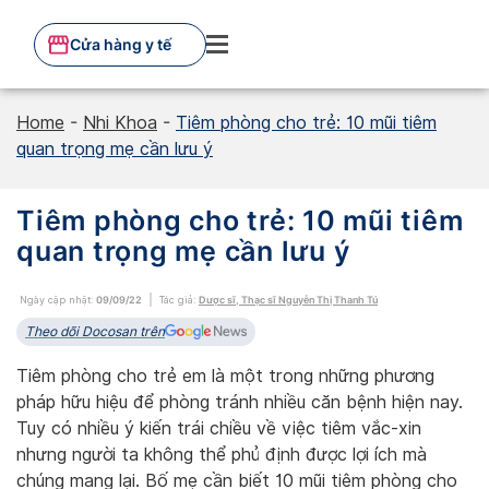
Skip
to
Cửa hàng y tế
content
Home
-
Nhi Khoa
-
Tiêm phòng cho trẻ: 10 mũi tiêm
quan trọng mẹ cần lưu ý
Tiêm phòng cho trẻ: 10 mũi tiêm
quan trọng mẹ cần lưu ý
Ngày cập nhật:
09/09/22
Tác giả:
Dược sĩ, Thạc sĩ Nguyễn Thị Thanh Tú
Theo dõi Docosan trên
Tiêm phòng cho trẻ em là một trong những phương
pháp hữu hiệu để phòng tránh nhiều căn bệnh hiện nay.
Tuy có nhiều ý kiến trái chiều về việc tiêm vắc-xin
nhưng người ta không thể phủ định được lợi ích mà
chúng mang lại. Bố mẹ cần biết 10 mũi tiêm phòng cho