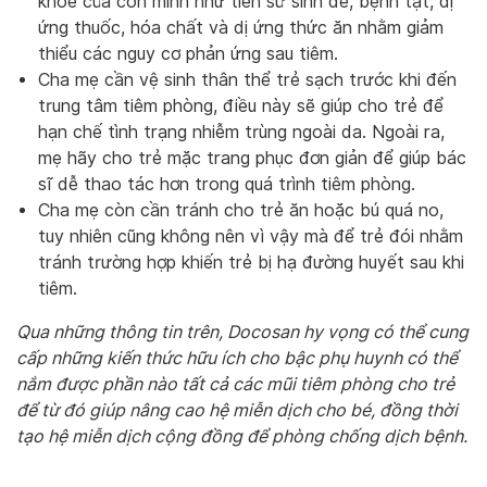
khỏe của con mình như tiền sử sinh đẻ, bệnh tật, dị
ứng thuốc, hóa chất và dị ứng thức ăn nhằm giảm
thiểu các nguy cơ phản ứng sau tiêm.
Cha mẹ cần vệ sinh thân thể trẻ sạch trước khi đến
trung tâm tiêm phòng, điều này sẽ giúp cho trẻ để
hạn chế tình trạng nhiễm trùng ngoài da. Ngoài ra,
mẹ hãy cho trẻ mặc trang phục đơn giản để giúp bác
sĩ dễ thao tác hơn trong quá trình tiêm phòng.
Cha mẹ còn cần tránh cho trẻ ăn hoặc bú quá no,
tuy nhiên cũng không nên vì vậy mà để trẻ đói nhằm
tránh trường hợp khiến trẻ bị hạ đường huyết sau khi
tiêm.
Qua những thông tin trên, Docosan hy vọng có thể cung
cấp những kiến thức hữu ích cho bậc phụ huynh có thể
nắm được phần nào tất cả các mũi tiêm phòng cho trẻ
để từ đó giúp nâng cao hệ miễn dịch cho bé, đồng thời
tạo hệ miễn dịch cộng đồng để phòng chống dịch bệnh.