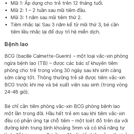
Mũi 1: Áp dụng cho trẻ trên 12 tháng tuổi.
Mũi 2: 1 – 2 tuần sau mũi tiêm đầu.
Mũi 3: 1 năm sau mũi tiêm thứ 2.
Tiêm nhắc lại: Sau 3 năm kể từ mũi thứ 3, bé cần
tiêm liều nhắc lại để duy trì hệ miễn dịch.
Bệnh lao
BCG (bacille Calmette-Guerin) – một loại vắc-xin phòng
ngừa bệnh lao (TB) – được các bác sĩ khuyên tiêm
phòng cho trẻ trong vòng 30 ngày sau khi sinh càng
sớm càng tốt. Thông thường trẻ sẽ được tiêm vắc-xin
BCG trước khi mẹ và bé xuất viện sau sinh (trong vòng
24-48 giờ).
Bé chỉ cần tiêm phòng vắc-xin BCG phòng bệnh lao
một lần trong đời. Hầu hết trẻ em sau khi tiêm vắc-xin
đều có phản ứng tại chỗ tiêm – một loét đỏ trên da với
đường kính trung bình khoảng 5mm và có khả năng tự