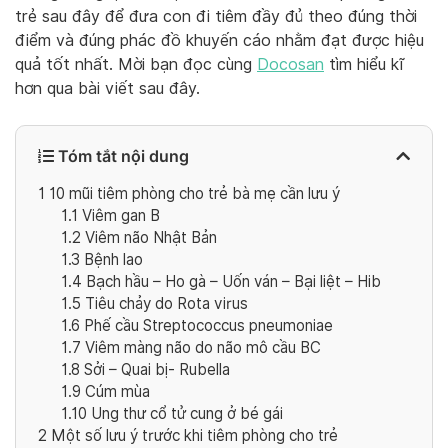
trẻ sau đây để đưa con đi tiêm đầy đủ theo đúng thời
điểm và đúng phác đồ khuyến cáo nhằm đạt được hiệu
quả tốt nhất. Mời bạn đọc cùng
Docosan
tìm hiểu kĩ
hơn qua bài viết sau đây.
Tóm tắt nội dung
1
10 mũi tiêm phòng cho trẻ bà mẹ cần lưu ý
1.1
Viêm gan B
1.2
Viêm não Nhật Bản
1.3
Bệnh lao
1.4
Bạch hầu – Ho gà – Uốn ván – Bại liệt – Hib
1.5
Tiêu chảy do Rota virus
1.6
Phế cầu Streptococcus pneumoniae
1.7
Viêm màng não do não mô cầu BC
1.8
Sởi – Quai bị- Rubella
1.9
Cúm mùa
1.10
Ung thư cổ tử cung ở bé gái
2
Một số lưu ý trước khi tiêm phòng cho trẻ