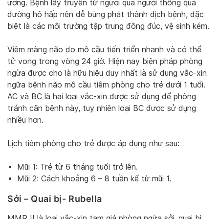
ương. Bệnh lây truyền từ người qua người thông qua
đường hô hấp nên dễ bùng phát thành dịch bệnh, đặc
biệt là các môi trường tập trung đông đúc, vệ sinh kém.
Viêm màng não do mô cầu tiến triển nhanh và có thể
tử vong trong vòng 24 giờ. Hiện nay biện pháp phòng
ngừa được cho là hữu hiệu duy nhất là sử dụng vắc-xin
ngữa bệnh não mô cầu tiêm phòng cho trẻ dưới 1 tuổi.
AC và BC là hai loại vắc-xin được sử dụng để phòng
tránh căn bệnh này, tuy nhiên loại BC được sử dụng
nhiều hơn.
Lịch tiêm phòng cho trẻ được áp dụng như sau:
Mũi 1: Trẻ từ 6 tháng tuổi trở lên.
Mũi 2: Cách khoảng 6 – 8 tuần kể từ mũi 1.
Sởi – Quai bị- Rubella
MMR II là loại vắc-xin tam giá phòng ngừa sởi, quai bị