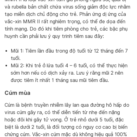
và rubella bản chất chứa virus sống giảm độc lực nhằm
tạo miễn dịch chủ động cho trẻ. Phản ứng dị ứng của
vắc-xin MMR II rất nghiêm trọng, có thể đe dọa đến
tính mạng. Do đó khi tiêm phòng cho trẻ, các bậc phụ
huynh cần phải lưu ý quy trinh tiêm sau đây:
Mũi 1: Tiêm lần đầu trong độ tuổi từ 12 tháng đến 7
tuổi.
Mũi 2: Khi trẻ ở lứa tuổi 4 – 6 tuổi, có thể thực hiện
sớm hơn nếu có dịch xảy ra. Lưu ý rằng mũi 2 nên
được tiêm ít nhất 1 tháng sau mũi tiêm đầu.
Cúm mùa
Cúm là bệnh truyền nhiễm lây lan qua đường hô hấp do
virus cúm gây ra, có thể diễn tiến từ nhẹ đến nặng
hoặc đôi khi gây tử vong. Ở trẻ nhỏ dưới 5 tuổi, đặc
biệt là dưới 2 tuổi, là đối tượng có nguy cơ cao bị biến
chứng cúm. Vắc-xin cúm mặc dù không hiệu quả 100%