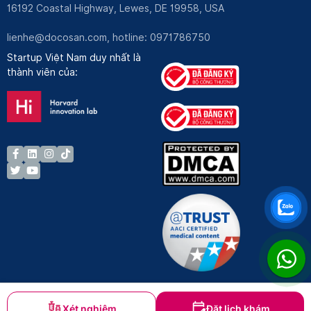
16192 Coastal Highway, Lewes, DE 19958, USA
lienhe@docosan.com
, hotline: 0971786750
Startup Việt Nam duy nhất là
thành viên của:
Xét nghiệm
Đặt lịch khám
Bản quyền © Docosan 2023