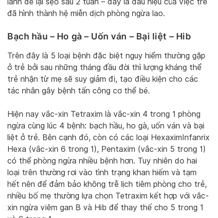
lành để lại sẹo sau 2 tuần – đây là dấu hiệu của việc trẻ
đã hình thành hệ miễn dịch phòng ngừa lao.
Bạch hầu – Ho gà – Uốn ván – Bại liệt – Hib
Trên đây là 5 loại bệnh đặc biệt nguy hiểm thường gặp
ở trẻ bởi sau những tháng đầu đời thì lượng kháng thể
trẻ nhận từ mẹ sẽ suy giảm đi, tạo điều kiện cho các
tác nhân gây bệnh tấn công cơ thể bé.
Hiện nay vắc-xin Tetraxim là vắc-xin 4 trong 1 phòng
ngừa cùng lúc 4 bệnh: bạch hầu, ho gà, uốn ván và bại
liệt ở trẻ. Bên cạnh đó, còn có các loại HexaximInfanrix
Hexa (vắc-xin 6 trong 1), Pentaxim (vắc-xin 5 trong 1)
có thể phòng ngừa nhiều bệnh hơn. Tuy nhiên do hai
loại trên thường rơi vào tình trạng khan hiếm và tạm
hết nên để đảm bảo không trễ lịch tiêm phòng cho trẻ,
nhiều bố mẹ thường lựa chọn Tetraxim kết hợp với vắc-
xin ngừa viêm gan B và Hib để thay thế cho 5 trong 1