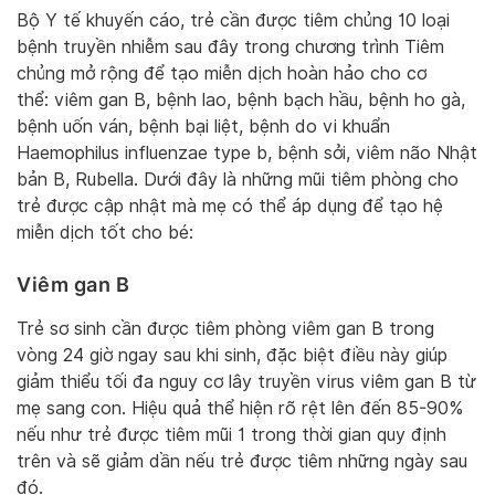
Bộ Y tế khuyến cáo, trẻ cần được tiêm chủng 10 loại
bệnh truyền nhiễm sau đây trong chương trình Tiêm
chủng mở rộng để tạo miễn dịch hoàn hảo cho cơ
thể: viêm gan B, bệnh lao, bệnh bạch hầu, bệnh ho gà,
bệnh uốn ván, bệnh bại liệt, bệnh do vi khuẩn
Haemophilus influenzae type b, bệnh sởi, viêm não Nhật
bản B, Rubella. Dưới đây là những mũi tiêm phòng cho
trẻ được cập nhật mà mẹ có thể áp dụng để tạo hệ
miễn dịch tốt cho bé:
Viêm gan B
Trẻ sơ sinh cần được tiêm phòng viêm gan B trong
vòng 24 giờ ngay sau khi sinh, đặc biệt điều này giúp
giảm thiểu tối đa nguy cơ lây truyền virus viêm gan B từ
mẹ sang con. Hiệu quả thể hiện rõ rệt lên đến 85-90%
nếu như trẻ được tiêm mũi 1 trong thời gian quy định
trên và sẽ giảm dần nếu trẻ được tiêm những ngày sau
đó.