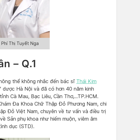
 Phí Thị Tuyết Nga
n – Q.1
không thể không nhắc đến bác sĩ
Thái Kim
c Y dược Hà Nội và đã có hơn 40 năm kinh
 tỉnh Cà Mau, Bạc Liêu, Cần Thơ,…TP.HCM.
g Khám Đa Khoa Chữ Thập Đỏ Phương Nam, chi
ập Đỏ Việt Nam, chuyên về tư vấn và điều trị
 về Sản phụ khoa như hiếm muộn, viêm âm
tình dục (STD).