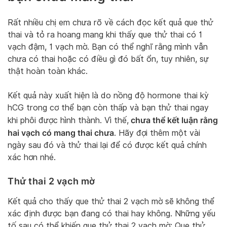
Rất nhiều chị em chưa rõ về cách đọc kết quả que thử
thai và tỏ ra hoang mang khi thấy que thử thai có 1
vạch đậm, 1 vạch mờ. Bạn có thể nghĩ rằng mình vẫn
chưa có thai hoặc có điều gì đó bất ổn, tuy nhiên, sự
thật hoàn toàn khác.
Kết quả này xuất hiện là do nồng độ hormone thai kỳ
hCG trong cơ thể bạn còn thấp và bạn thử thai ngay
chưa thể kết luận rằng
khi phôi được hình thành. Vì thế,
hai vạch có mang thai chưa
. Hãy đợi thêm một vài
ngày sau đó và thử thai lại để có được kết quả chính
xác hơn nhé.
Thử thai 2 vạch mờ
Kết quả cho thấy que thử thai 2 vạch mờ sẽ không thể
xác định được bạn đang có thai hay không. Những yếu
tố sau có thể khiến que thử thai 2 vạch mờ: Que thử