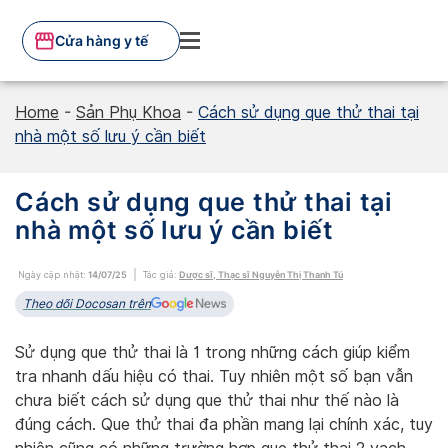
Skip
to
Cửa hàng y tế
content
Home
-
Sản Phụ Khoa
-
Cách sử dụng que thử thai tại
nhà một số lưu ý cần biết
Cách sử dụng que thử thai tại
nhà một số lưu ý cần biết
Ngày cập nhật:
14/07/25
Tác giả:
Dược sĩ, Thạc sĩ Nguyễn Thị Thanh Tú
Theo dõi Docosan trên
Sử dụng que thử thai là 1 trong những cách giúp kiểm
tra nhanh dấu hiệu có thai. Tuy nhiên một số bạn vẫn
chưa biết cách sử dụng que thử thai như thế nào là
đúng cách. Que thử thai đa phần mang lại chính xác, tuy