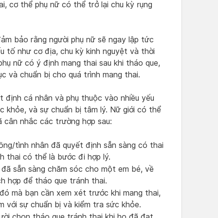
i, cơ thể phụ nữ có thể trở lại chu kỳ rụng
 đảm bảo rằng người phụ nữ sẽ ngay lập tức
u tố như cơ địa, chu kỳ kinh nguyệt và thời
phụ nữ có ý định mang thai sau khi tháo que,
ục và chuẩn bị cho quá trình mang thai.
ết định cá nhân và phụ thuộc vào nhiều yếu
c khỏe, và sự chuẩn bị tâm lý. Nữ giới có thể
ã cân nhắc các trường hợp sau:
ng/tình nhân đã quyết định sẵn sàng có thai
 thai có thể là bước đi hợp lý.
đã sẵn sàng chăm sóc cho một em bé, về
ch hợp để tháo que tránh thai.
ó mà bạn cần xem xét trước khi mang thai,
èm với sự chuẩn bị và kiểm tra sức khỏe.
ời chọn tháo que tránh thai khi họ đã đạt