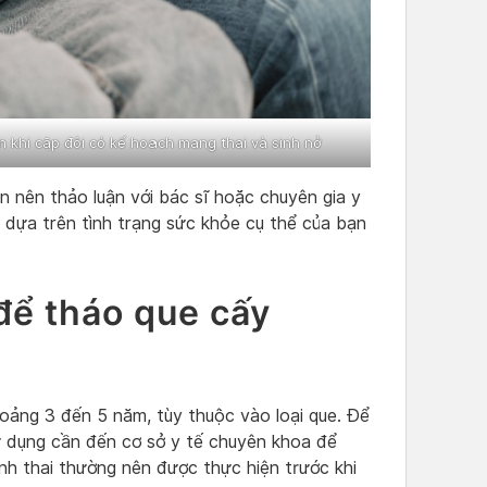
n khi cặp đôi có kế hoạch mang thai và sinh nở
ạn nên thảo luận với bác sĩ hoặc chuyên gia y
 dựa trên tình trạng sức khỏe cụ thể của bạn
để tháo que cấy
hoảng 3 đến 5 năm, tùy thuộc vào loại que. Để
 sử dụng cần đến cơ sở y tế chuyên khoa để
ánh thai thường nên được thực hiện trước khi