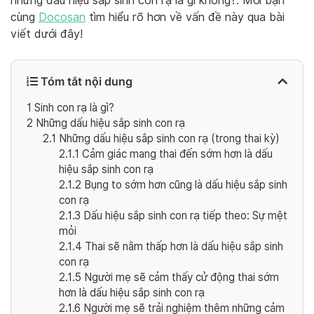
những dấu hiệu sắp sinh con rạ là gì không?. Mời bạn
cùng
Docosan
tìm hiểu rõ hơn về vấn đề này qua bài
viết dưới đây!
Tóm tắt nội dung
1
Sinh con rạ là gì?
2
Những dấu hiệu sắp sinh con rạ
2.1
Những dấu hiệu sắp sinh con rạ (trong thai kỳ)
2.1.1
Cảm giác mang thai đến sớm hơn là dấu
hiệu sắp sinh con rạ
2.1.2
Bụng to sớm hơn cũng là dấu hiệu sắp sinh
con rạ
2.1.3
Dấu hiệu sắp sinh con rạ tiếp theo: Sự mệt
mỏi
2.1.4
Thai sẽ nằm thấp hơn là dấu hiệu sắp sinh
con rạ
2.1.5
Người mẹ sẽ cảm thấy cử động thai sớm
hơn là dấu hiệu sắp sinh con rạ
2.1.6
Người mẹ sẽ trải nghiệm thêm những cảm