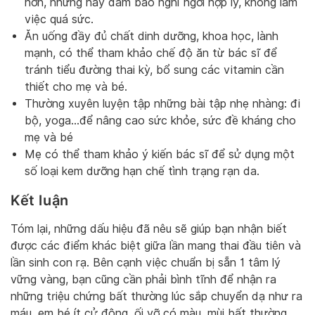
hơn, nhưng hãy đảm bảo nghỉ ngơi hợp lý, không làm
việc quá sức.
Ăn uống đầy đủ chất dinh dưỡng, khoa học, lành
mạnh, có thể tham khảo chế độ ăn từ bác sĩ để
tránh tiểu đường thai kỳ, bổ sung các vitamin cần
thiết cho mẹ và bé.
Thường xuyên luyện tập những bài tập nhẹ nhàng: đi
bộ, yoga…để nâng cao sức khỏe, sức đề kháng cho
mẹ và bé
Mẹ có thể tham khảo ý kiến bác sĩ để sử dụng một
số loại kem dưỡng hạn chế tình trạng rạn da.
Kết luận
Tóm lại, những dấu hiệu đã nêu sẽ giúp bạn nhận biết
được các điểm khác biệt giữa lần mang thai đầu tiên và
lần sinh con rạ. Bên cạnh việc chuẩn bị sẵn 1 tâm lý
vững vàng, bạn cũng cần phải bình tĩnh để nhận ra
những triệu chứng bất thường lúc sắp chuyển dạ như ra
máu, em bé ít cử động, ối vỡ có màu, mùi bất thường…