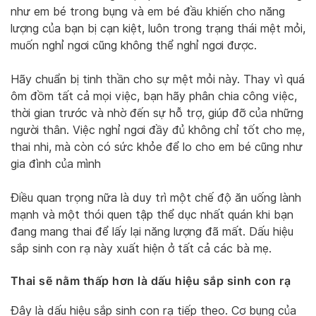
như em bé trong bụng và em bé đầu khiến cho năng
lượng của bạn bị cạn kiệt, luôn trong trạng thái mệt mỏi,
muốn nghỉ ngơi cũng không thể nghỉ ngơi được.
Hãy chuẩn bị tinh thần cho sự mệt mỏi này. Thay vì quá
ôm đồm tất cả mọi việc, bạn hãy phân chia công việc,
thời gian trước và nhờ đến sự hỗ trợ, giúp đỡ của những
người thân. Việc nghỉ ngơi đầy đủ không chỉ tốt cho mẹ,
thai nhi, mà còn có sức khỏe để lo cho em bé cũng như
gia đình của mình
Điều quan trọng nữa là duy trì một chế độ ăn uống lành
mạnh và một thói quen tập thể dục nhất quán khi bạn
đang mang thai để lấy lại năng lượng đã mất. Dấu hiệu
sắp sinh con rạ này xuất hiện ở tất cả các bà mẹ.
Thai sẽ nằm thấp hơn
là dấu hiệu sắp sinh con rạ
Đây là dấu hiệu sắp sinh con rạ tiếp theo. Cơ bụng của