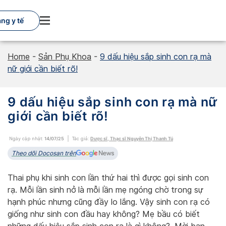
Skip
to
ng y tế
content
Home
-
Sản Phụ Khoa
-
9 dấu hiệu sắp sinh con rạ mà
nữ giới cần biết rõ!
9 dấu hiệu sắp sinh con rạ mà nữ
giới cần biết rõ!
Ngày cập nhật:
14/07/25
Tác giả:
Dược sĩ, Thạc sĩ Nguyễn Thị Thanh Tú
Theo dõi Docosan trên
Thai phụ khi sinh con lần thứ hai thì được gọi sinh con
rạ. Mỗi lần sinh nở là mỗi lần mẹ ngóng chờ trong sự
hạnh phúc nhưng cũng đầy lo lắng. Vậy sinh con rạ có
giống như sinh con đầu hay không? Mẹ bầu có biết