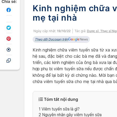
Chia sẻ:
Kinh nghiệm chữa v
mẹ tại nhà
Ngày cập nhật:
19/10/22
Tác giả:
Dược sĩ, Thạc sĩ N
Theo dõi Docosan trên
Kinh nghiệm chữa viêm tuyến sữa từ xa xưa
hệ sau, đặc biệt cho các bà mẹ đã và đan
triển, các kinh nghiệm của ông bà xưa lại 
hợp phụ bị viêm tuyến sữa nếu được chẩn đo
không để lại bất kỳ di chứng nào. Mời bạn
chữa viêm tuyến sữa cho mẹ tại nhà qua bài
Tóm tắt nội dung
1
Viêm tuyến sữa là gì?
2
Nguyên nhân gây viêm tuyến sữa