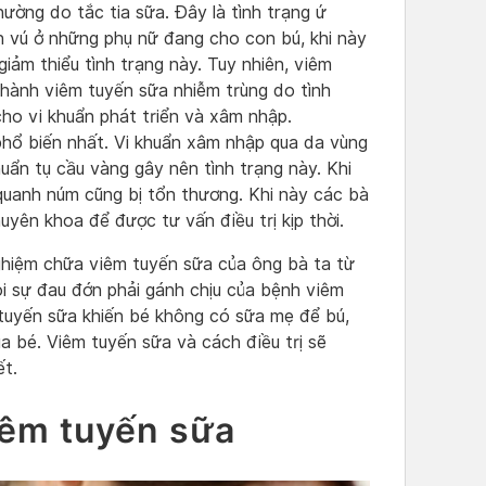
ường do tắc tia sữa. Đây là tình trạng ứ
 vú ở những phụ nữ đang cho con bú, khi này
giảm thiểu tình trạng này. Tuy nhiên, viêm
thành viêm tuyến sữa nhiễm trùng do tình
cho vi khuẩn phát triển và xâm nhập.
 phổ biến nhất. Vi khuẩn xâm nhập qua da vùng
uẩn tụ cầu vàng gây nên tình trạng này. Khi
uanh núm cũng bị tổn thương. Khi này các bà
yên khoa để được tư vấn điều trị kịp thời.
ghiệm chữa viêm tuyến sữa của ông bà ta từ
ỏi sự đau đớn phải gánh chịu của bệnh viêm
 tuyến sữa khiến bé không có sữa mẹ để bú,
 bé. Viêm tuyến sữa và cách điều trị sẽ
ết.
iêm tuyến sữa