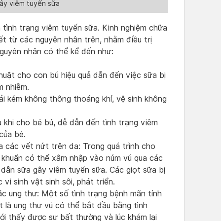
ây viêm tuyến sữa
 tình trạng viêm tuyến sữa. Kinh nghiệm chữa
t từ các nguyên nhân trên, nhằm điều trị
guyên nhân có thể kể đến như:
huật cho con bú hiệu quả dẫn đến việc sữa bị
m nhiễm.
vải kém không thông thoáng khí, vệ sinh không
 khi cho bé bú, dễ dẫn đến tình trạng viêm
của bé.
 các vết nứt trên da: Trong quá trình cho
i khuẩn có thể xâm nhập vào núm vú qua các
 dẫn sữa gây viêm tuyến sữa. Các giọt sữa bị
vi sinh vật sinh sôi, phát triển.
c ung thư: Một số tình trạng bệnh mãn tính
t là ung thư vú có thể bắt đầu bằng tình
ới thấy được sự bất thường và lúc khám lại