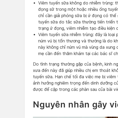
Viêm tuyến sữa không do nhiễm trùng: th
đọng sữ trong một hoặc nhiều ống tuyến
chỉ cần giải phóng sữa bị ứ đọng có thể 
tuyến sữa do tắc sữa thường tiến triển 
trạng ứ đọng, viêm nhiễm tạo điều kiện 
Viêm tuyến sữa nhiễm trùng: đây là loại
núm vú bị tổn thương và thường là do kh
này không chỉ núm vú mà vùng da xung q
mẹ cần đến thăm khám tại các bác sĩ chu
Do tình trạng thường gặp của bệnh, kinh n
xưa đến này đã giúp nhiều chị em thoát kh
tuyến sữa. Hạn chế tối đa việc mẹ bị viêm
ảnh hưởng nghiêm trọng đến dinh dưỡng của
được để cập trong các phàn sau của bài vi
Nguyên nhân gây v