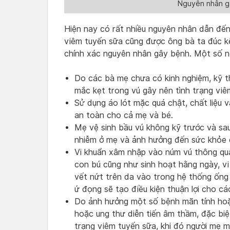
Nguyên nhân g
Hiện nay có rất nhiều nguyên nhân dẫn đến
viêm tuyến sữa cũng được ông bà ta đúc kế
chính xác nguyên nhân gây bệnh. Một số n
Do các bà mẹ chưa có kinh nghiệm, kỹ t
mắc kẹt trong vú gây nên tình trạng viê
Sử dụng áo lót mặc quá chật, chất liệu 
an toàn cho cả mẹ và bé.
Mẹ vệ sinh bầu vú không kỹ trước và sau
nhiễm ở mẹ và ảnh hưởng đến sức khỏe 
Vi khuẩn xâm nhập vào núm vú thông qua
con bú cũng như sinh hoạt hằng ngày, v
vết nứt trên da vào trong hệ thống ống
ứ đọng sẽ tạo điều kiện thuận lợi cho các 
Do ảnh hưởng một số bệnh mãn tính hoặ
hoặc ung thư diễn tiến âm thầm, đặc biệ
trạng viêm tuyến sữa, khi đó người mẹ m