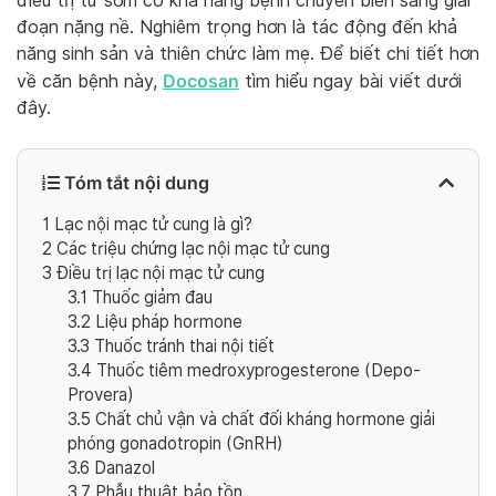
điều trị từ sớm có khả năng bệnh chuyển biến sang giai
đoạn nặng nề. Nghiêm trọng hơn là tác động đến khả
năng sinh sản và thiên chức làm mẹ. Để biết chi tiết hơn
Docosan
về căn bệnh này,
tìm hiểu ngay bài viết dưới
đây.
Tóm tắt nội dung
1
Lạc nội mạc tử cung là gì?
2
Các triệu chứng lạc nội mạc tử cung
3
Điều trị lạc nội mạc tử cung
3.1
Thuốc giảm đau
3.2
Liệu pháp hormone
3.3
Thuốc tránh thai nội tiết
3.4
Thuốc tiêm medroxyprogesterone (Depo-
Provera)
3.5
Chất chủ vận và chất đối kháng hormone giải
phóng gonadotropin (GnRH)
3.6
Danazol
3.7
Phẫu thuật bảo tồn