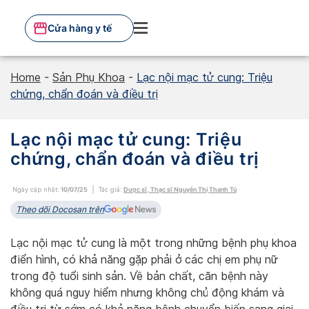
Skip
to
Cửa hàng y tế
content
Home
-
Sản Phụ Khoa
-
Lạc nội mạc tử cung: Triệu
chứng, chẩn đoán và điều trị
Lạc nội mạc tử cung: Triệu
chứng, chẩn đoán và điều trị
Ngày cập nhật:
10/07/25
Tác giả:
Dược sĩ, Thạc sĩ Nguyễn Thị Thanh Tú
Theo dõi Docosan trên
Lạc nội mạc tử cung là một trong những bệnh phụ khoa
điển hình, có khả năng gặp phải ở các chị em phụ nữ
trong độ tuổi sinh sản. Về bản chất, căn bệnh này
không quá nguy hiểm nhưng không chủ động khám và