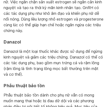
nữ. Việc ngăn chặn sản xuất estrogen sẽ ngăn cản kinh
nguyệt và tạo ra thời kỳ mãn kinh nhân tạo. GnRH có
các tác dụng phụ như khô âm đạo và khiến phụ nữ dễ
nổi nóng. Dùng liều lượng nhỏ estrogen và progesterone
cùng lúc có thể giúp hạn chế hoặc ngăn ngừa các triệu
chứng này.
Danazol
Danazol là một loại thuốc khác được sử dụng để ngừng
kinh nguyệt và giảm các triệu chứng. Danazol có thể có
các tác dụng phụ, bao gồm mụn trứng cá và rậm lông
(rậm lông là tình trạng lông mọc bất thường trên mặt
và cơ thể).
Phẫu thuật bảo tồn
Phẫu thuật bảo tồn dành cho phụ nữ vẫn có mong
muốn mang thai hoặc bị đau dữ dội và các phương
pháp điều trị nội tiết tố không hiệu quả. Mục tiêu của