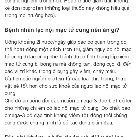
cung ít nghiêm trọng hơn. Hoặc thuốc giảm đau không
kê đơn ibuprofen (những loại thuốc này không hiệu quả
trong mọi trường hợp).
Bệnh nhân lạc nội mạc tử cung nên ăn gì?
Uống khoảng 2l nước/ngày giúp các cơ quan trong cơ
thể hoạt động một cách trơn tru, giảm nguy cơ nội mạc
tử cung đi lạc cũng như tránh được tình trạng lớp niêm
mạc tử cung bị bong ra mà không tan, đóng cục, đi đến
các vị trí khác trong ổ bụng gây viêm, chảy máu.
Ưu tiên các nguồn protein từ các loại thịt trắng, thực
vật sẽ tốt hơn cho sức khoẻ của người lạc nội mạc tử
cung
Chế độ ăn uống dồi dào nguồn omega-3 đặc biệt có lợi
cho những chị em có lạc nội mạc tử cung. Do chất béo
omega-3 có đặc tính kháng viêm tốt đồng thời chúng
cũng được chứng minh là có tác dụng giảm đau.