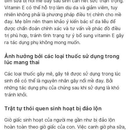
bỉm sữa bị nổi mề đay sau sinh cần hết sức thận trọng.
Vitamin E có thể hỗ trợ làm dịu da và giảm viêm, tuy
nhiên không phải là phương pháp điều trị chính cho mề
đay. Mẹ bỉm nên tham khảo ý kiến bác sĩ da liễu để
được chẩn đoán chính xác và tư vấn về phác đồ điều
trị phù hợp, tránh tình trạng tự ý bổ sung vitamin E gây
ra tác dụng phụ không mong muốn.
Ảnh hưởng bởi các loại thuốc sử dụng trong
lúc mang thai
Các loại thuốc gây mê, gây tê được sử dụng trong lúc
sinh đẻ có thể là nguyên nhân gây nổi mề đay. Bởi
những tác dụng phụ của chúng sau khi sử dụng là khó
tránh khỏi.
Trật tự thói quen sinh hoạt bị đảo lộn
Giờ giấc sinh hoạt của người mẹ gần như bị đảo lộn
hoàn toàn theo giờ giấc của con. Việc canh giờ pha sữa,