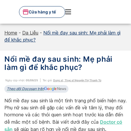
Skip
to
Cửa hàng y tế
content
Home
-
Da Liễu
-
Nổi mề đay sau sinh: Mẹ phải làm gì
để khắc phục?
Nổi mề đay sau sinh: Mẹ phải
làm gì để khắc phục?
Ngày cập nhật:
05/09/25
Tác giả:
Dược sĩ, Thạc sĩ Nguyễn Thị Thanh Tú
Theo dõi Docosan trên
Nổi mề đay sau sinh là một tình trạng phổ biến hiện nay.
Phụ nữ sau sinh dễ gặp các vấn đề về tâm lý, thay đổi
hormone và các thói quen sinh hoạt trước kia dẫn đến
Doctor có
dễ mắc một số bệnh. Bài viết dưới đây của
sẵn
.
sẽ giúp bạn rõ hơn về nổi mề đay sau sinh