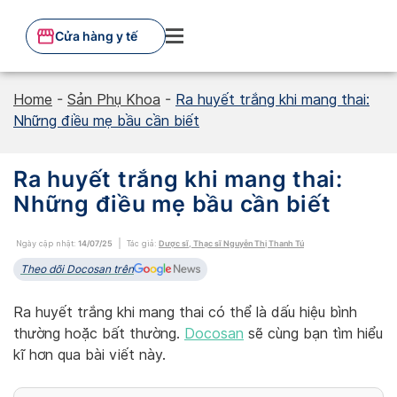
Skip
to
Cửa hàng y tế
content
Home
-
Sản Phụ Khoa
-
Ra huyết trắng khi mang thai:
Những điều mẹ bầu cần biết
Ra huyết trắng khi mang thai:
Những điều mẹ bầu cần biết
Ngày cập nhật:
14/07/25
Tác giả:
Dược sĩ, Thạc sĩ Nguyễn Thị Thanh Tú
Theo dõi Docosan trên
Ra huyết trắng khi mang thai có thể là dấu hiệu bình
thường hoặc bất thường.
Docosan
sẽ cùng bạn tìm hiểu
kĩ hơn qua bài viết này.