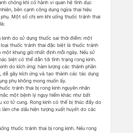
anh chóng khi có hành vi quan hệ tình dục
nhiên, bên cạnh công dụng ngừa thai hiệu
 phụ. Một số chị em khi uống thuốc tránh thai
là:
 kinh do sử dụng thuốc sai thời điểm: một
oại thuốc tránh thai đặc biệt là thuốc tránh
o một khung giờ nhất định mỗi ngày. Nếu sử
c biệt có thể dẫn tới tình trạng rong kinh.
kinh do kích ứng: hàm lượng các thành phần
, dễ gây kích ứng và tạo thành các tác dụng
dụng phụ không mong muốn ấy.
uốc tránh thai bị rong kinh nguyên nhân
mắc một bệnh lý nguy hiểm khác như bất
u xơ tử cung. Rong kinh có thể bị thúc đẩy do
c làm che dấu hiện tượng xuất huyết do các
ống thuốc tránh thai bị rong kinh. Nếu rong