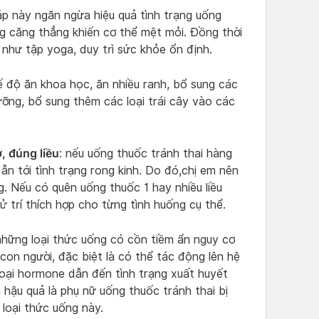
áp này ngăn ngừa hiệu quả tình trạng uống
ng căng thẳng khiến cơ thể mệt mỏi. Đồng thời
như tập yoga, duy trì sức khỏe ổn định.
ế độ ăn khoa học, ăn nhiều ranh, bổ sung các
ỡng, bổ sung thêm các loại trái cây vào các
, đúng liều
: nếu uống thuốc tránh thai hàng
ẫn tới tình trạng rong kinh. Do đó,chị em nên
g. Nếu có quên uống thuốc 1 hay nhiều liều
 trí thích hợp cho từng tình huống cụ thể.
những loại thức uống có cồn tiềm ẩn nguy cơ
on người, đặc biệt là có thể tác động lên hệ
loại hormone dẫn đến tình trạng xuất huyết
hậu quả là phụ nữ uống thuốc tránh thai bị
 loại thức uống này.