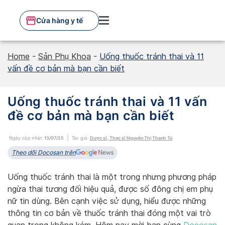
Skip
to
Cửa hàng y tế
content
Home
-
Sản Phụ Khoa
-
Uống thuốc tránh thai và 11
vấn đề cơ bản mà bạn cần biết
Uống thuốc tránh thai và 11 vấn
đề cơ bản mà bạn cần biết
Ngày cập nhật:
13/07/25
Tác giả:
Dược sĩ, Thạc sĩ Nguyễn Thị Thanh Tú
Theo dõi Docosan trên
Uống thuốc tránh thai là một trong nhưng phương pháp
ngừa thai tương đối hiệu quả, được số đông chị em phụ
nữ tin dùng. Bên cạnh việc sử dụng, hiểu được những
thông tin cơ bản về thuốc tránh thai đóng một vai trò