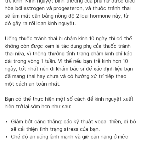
trễ kinh. Kinh nguyệt bình thường của phụ nữ được điều
hòa bởi estrogen và progesteron, và thuốc tránh thai
sẽ làm mất cân bằng nồng độ 2 loại hormone này, từ
đó gây ra rối loạn kinh nguyệt.
Uống thuốc tránh thai bị chậm kinh 10 ngày thì có thể
không còn được xem là tác dụng phụ của thuốc tránh
thai nữa, vì thông thường tình trạng chậm kinh chỉ kéo
dài trong vòng 1 tuần. Vì thế nếu bạn trễ kinh hơn 10
ngày, tốt nhất nên đi khám bác sĩ để xác định liệu bạn
đã mang thai hay chưa và có hướng xử trí tiếp theo
một cách an toàn nhất.
Bạn có thể thực hiện một số cách để kinh nguyệt xuất
hiện trở lại sớm hơn như sau:
Giảm bớt căng thẳng: các kỹ thuật yoga, thiền, đi bộ
sẽ cải thiện tình trạng stress của bạn.
Chế độ ăn uống lành mạnh và giữ cân nặng ở mức