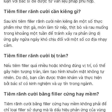
luận với bác sĩ để được tư vấn liệu pháp phù hợp.
Tiêm filler rãnh cười cần kiêng gì?
Sau khi tiêm filler rãnh cười nên kiêng ăn một số thực
phẩm như thịt gà, món làm từ nếp, thịt bò và rau muống
trong khoảng một tuần để tránh xảy ra phản ứng dị
ứng gây ngứa ngáy khó chịu đối với một số cơ địa nhạy
cảm.
Tiêm filler rãnh cười bị tràn?
Nếu tiêm filler quá nhiều hoặc không đúng vị trí, có thể
gây hiện tượng tràn, làm tạo hình khuôn mặt không tự
nhiên. Do đó, bạn cần được thăm khám và thực hiện
bởi bác sĩ có kinh nghiệm và uy tín trong ngành.
Tiêm rãnh cười bằng filler cứng hay mềm?
Tiêm rãnh cười bằng filler cứng hay mềm không phải để
chỉ loại filler sử dụng mà là dấu hiệu phản ứng của vùng