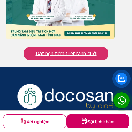
Đặt hẹn tiêm filler rãnh cười
Xét nghiệm
Đặt lịch khám