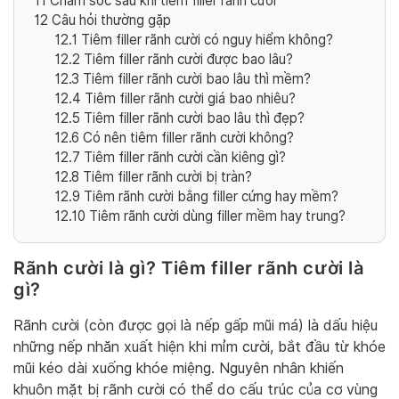
11
Chăm sóc sau khi tiêm filler rãnh cười
12
Câu hỏi thường gặp
12.1
Tiêm filler rãnh cười có nguy hiểm không?
12.2
Tiêm filler rãnh cười được bao lâu?
12.3
Tiêm filler rãnh cười bao lâu thì mềm?
12.4
Tiêm filler rãnh cười giá bao nhiêu?
12.5
Tiêm filler rãnh cười bao lâu thì đẹp?
12.6
Có nên tiêm filler rãnh cười không?
12.7
Tiêm filler rãnh cười cần kiêng gì?
12.8
Tiêm filler rãnh cười bị tràn?
12.9
Tiêm rãnh cười bằng filler cứng hay mềm?
12.10
Tiêm rãnh cười dùng filler mềm hay trung?
Rãnh cười là gì? Tiêm filler rãnh cười là
gì?
Rãnh cười (còn được gọi là nếp gấp mũi má) là dấu hiệu
những nếp nhăn xuất hiện khi mỉm cười, bắt đầu từ khóe
mũi kéo dài xuống khóe miệng. Nguyên nhân khiến
khuôn mặt bị rãnh cười có thể do cấu trúc của cơ vùng