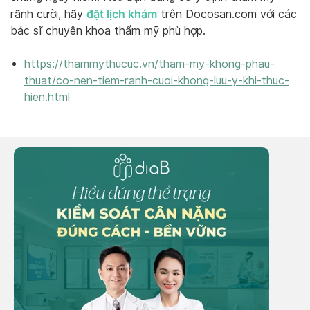
đặt lịch khám
rãnh cười, hãy
trên Docosan.com với các
bác sĩ chuyên khoa thẩm mỹ phù hợp.
https://thammythucuc.vn/tham-my-khong-phau-
thuat/co-nen-tiem-ranh-cuoi-khong-luu-y-khi-thuc-
hien.html