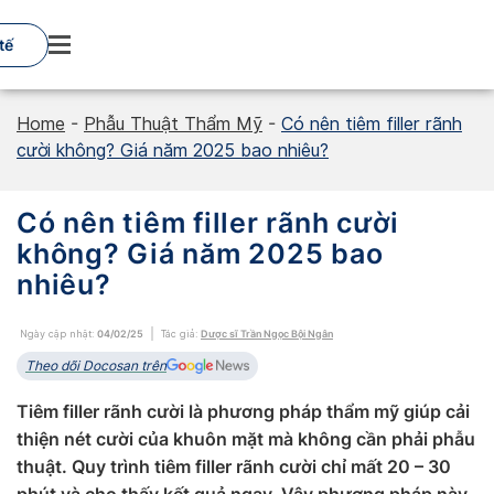
Skip
to
tế
content
Home
-
Phẫu Thuật Thẩm Mỹ
-
Có nên tiêm filler rãnh
cười không? Giá năm 2025 bao nhiêu?
Có nên tiêm filler rãnh cười
không? Giá năm 2025 bao
nhiêu?
Ngày cập nhật:
04/02/25
Tác giả:
Dược sĩ Trần Ngọc Bội Ngân
Theo dõi Docosan trên
Tiêm filler rãnh cười là phương pháp thẩm mỹ giúp cải
thiện nét cười của khuôn mặt mà không cần phải phẫu
thuật. Quy trình tiêm filler rãnh cười chỉ mất 20 – 30