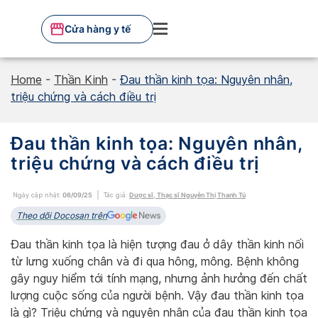
Skip
to
Cửa hàng y tế
content
Home
-
Thần Kinh
-
Đau thần kinh tọa: Nguyên nhân,
triệu chứng và cách điều trị
Đau thần kinh tọa: Nguyên nhân,
triệu chứng và cách điều trị
Ngày cập nhật:
06/09/25
Tác giả:
Dược sĩ, Thạc sĩ Nguyễn Thị Thanh Tú
Theo dõi Docosan trên
Đau thần kinh tọa là hiện tượng đau ở dây thần kinh nối
từ lưng xuống chân và đi qua hông, mông. Bệnh không
gây nguy hiểm tới tính mạng, nhưng ảnh hưởng đến chất
lượng cuộc sống của người bệnh. Vậy đau thần kinh tọa
là gì? Triệu chứng và nguyên nhân của đau thần kinh tọa