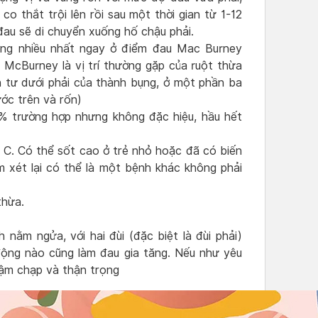
co thắt trội lên rồi sau một thời gian từ 1-12
đau sẽ di chuyển xuống hố chậu phải.
ờng nhiều nhất ngay ở điểm đau Mac Burney
McBurney là vị trí thường gặp của ruột thừa
 tư dưới phải của thành bụng, ở một phần ba
ước trên và rốn)
% trường hợp nhưng không đặc hiệu, hầu hết
ộ C. Có thể sốt cao ở trẻ nhỏ hoặc đã có biến
 xét lại có thể là một bệnh khác không phải
thừa.
nằm ngửa, với hai đùi (đặc biệt là đùi phải)
động nào cũng làm đau gia tăng. Nếu như yêu
hậm chạp và thận trọng