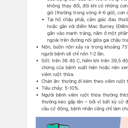
không thay đổi, đôi khi có những cơn 
giờ (thường trong vòng 4-6 giờ), cơn 
Tại hố chậu phải, cảm giác đau thư
hoặc gần với điểm Mac Burney (Điểm 
gắn vào manh tràng, nằm ở một phần
ngoài trên đường nối giữa gai chậu tr
Nôn, buồn nôn xảy ra trong khoảng 75
người bệnh sẽ chỉ nôn 1-2 lần.
Sốt: trên 38 độ C, hiếm khi trên 39,5 đ
chứng của bệnh xuất hiện hoặc nên xem
viêm ruột thừa.
Chán ăn: thường đi kèm theo viêm ruột 
Tiêu chảy: 5-10%.
Người bệnh viêm ruột thừa thường thích 
thường kéo gấp lên – bởi vì bất kỳ cử 
cầu cử động, bệnh nhân cũng chỉ làm c