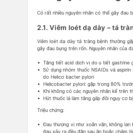
Có rất nhiều nguyên nhân có thể gây đau bụ
2.1. Viêm loét dạ dày – tá trà
Viêm loét dạ dày tá tràng bệnh thường gặ
gây đau bụng trên rốn. Nguyên nhân của đ
Tăng tiết acid dịch vị do u tiết gastrin
Sử dụng nhóm thuốc NSAIDs và aspirin 
do Helico bacter pylori
Helicobacter pylori: gặp trong 80% trư
Khi không có các nguyên nhân kể trên th
Hút thuốc lá làm tăng gấp đôi nguy cơ b
Triệu chứng:
Đau thượng vị như xoắn vặn, không lan h
đau xảy ra đều đặn sau ăn hoặc chậm từ