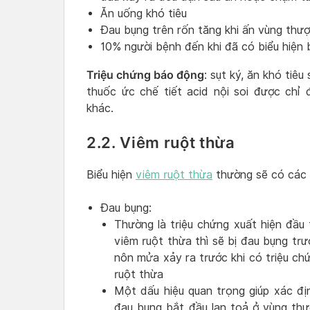
Ăn uống khó tiêu
Đau bụng trên rốn tăng khi ấn vùng thượ
10% người bệnh đến khi đã có biểu hiện 
Triệu chứng báo động
: sụt ký, ăn khó tiê
thuốc ức chế tiết acid nội soi được chỉ
khác.
2.2. Viêm ruột thừa
Biểu hiện
viêm ruột thừa
thường sẽ có các 
Đau bụng:
Thường là triệu chứng xuất hiện đầu
viêm ruột thừa thì sẽ bị đau bụng trư
nôn mửa xảy ra trước khi có triệu ch
ruột thừa
Một dấu hiệu quan trọng giúp xác đị
đau bụng bắt đầu lan toả ở vùng thư