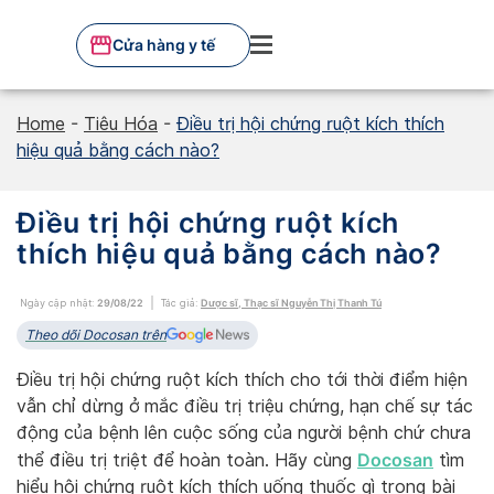
Skip
to
Cửa hàng y tế
content
Home
-
Tiêu Hóa
-
Điều trị hội chứng ruột kích thích
hiệu quả bằng cách nào?
Điều trị hội chứng ruột kích
thích hiệu quả bằng cách nào?
Ngày cập nhật:
29/08/22
Tác giả:
Dược sĩ, Thạc sĩ Nguyễn Thị Thanh Tú
Theo dõi Docosan trên
Điều trị hội chứng ruột kích thích cho tới thời điểm hiện
vẫn chỉ dừng ở mắc điều trị triệu chứng, hạn chế sự tác
động của bệnh lên cuộc sống của người bệnh chứ chưa
Docosan
thể điều trị triệt để hoàn toàn. Hãy cùng
tìm
hiểu hội chứng ruột kích thích uống thuốc gì trong bài