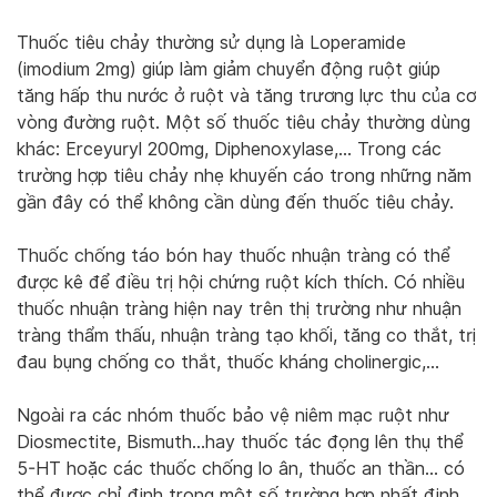
Thuốc tiêu chảy thường sử dụng là Loperamide
(imodium 2mg) giúp làm giảm chuyển động ruột giúp
tăng hấp thu nước ở ruột và tăng trương lực thu của cơ
vòng đường ruột. Một số thuốc tiêu chảy thường dùng
khác: Erceyuryl 200mg, Diphenoxylase,… Trong các
trường hợp tiêu chảy nhẹ khuyến cáo trong những năm
gần đây có thể không cần dùng đến thuốc tiêu chảy.
Thuốc chống táo bón hay thuốc nhuận tràng có thể
được kê để điều trị hội chứng ruột kích thích. Có nhiều
thuốc nhuận tràng hiện nay trên thị trường như nhuận
tràng thẩm thấu, nhuận tràng tạo khối, tăng co thắt, trị
đau bụng chống co thắt, thuốc kháng cholinergic,…
Ngoài ra các nhóm thuốc bảo vệ niêm mạc ruột như
Diosmectite, Bismuth…hay thuốc tác đọng lên thụ thể
5-HT hoặc các thuốc chống lo ân, thuốc an thần… có
thể được chỉ định trong một số trường hợp nhất định.