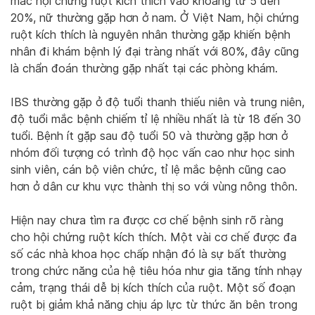
mắc hội chứng ruột kích thích vào khoảng từ 5 đến
20%, nữ thường gặp hơn ở nam. Ở Việt Nam, hội chứng
ruột kích thích là nguyên nhân thường gặp khiến bệnh
nhân đi khám bệnh lý đại tràng nhất với 80%, đây cũng
là chẩn đoán thường gặp nhất tại các phòng khám.
IBS thường gặp ở độ tuổi thanh thiếu niên và trung niên,
độ tuổi mắc bệnh chiếm tỉ lệ nhiều nhất là từ 18 đến 30
tuổi. Bệnh ít gặp sau độ tuổi 50 và thường gặp hơn ở
nhóm đối tượng có trình độ học vấn cao như học sinh
sinh viên, cán bộ viên chức, tỉ lệ mắc bệnh cũng cao
hơn ở dân cư khu vực thành thị so với vùng nông thôn.
Hiện nay chưa tìm ra được cơ chế bệnh sinh rõ ràng
cho hội chứng ruột kích thích. Một vài cơ chế được đa
số các nhà khoa học chấp nhận đó là sự bất thường
trong chức năng của hệ tiêu hóa như gia tăng tính nhạy
cảm, trạng thái dễ bị kích thích của ruột. Một số đoạn
ruột bị giảm khả năng chịu áp lực từ thức ăn bên trong