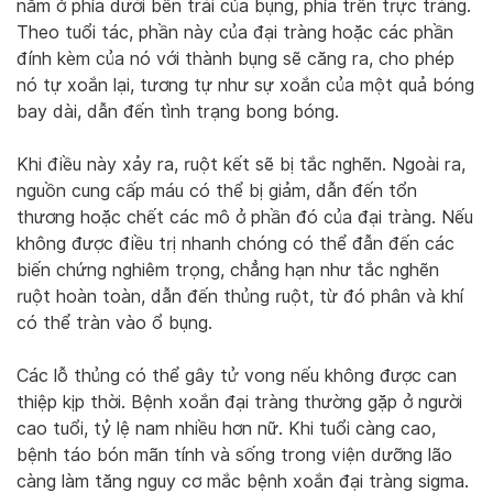
nằm ở phía dưới bên trái của bụng, phía trên trực tràng.
Theo tuổi tác, phần này của đại tràng hoặc các phần
đính kèm của nó với thành bụng sẽ căng ra, cho phép
nó tự xoắn lại, tương tự như sự xoắn của một quả bóng
bay dài, dẫn đến tình trạng bong bóng.
Khi điều này xảy ra, ruột kết sẽ bị tắc nghẽn. Ngoài ra,
nguồn cung cấp máu có thể bị giảm, dẫn đến tổn
thương hoặc chết các mô ở phần đó của đại tràng. Nếu
không được điều trị nhanh chóng có thể đẫn đến các
biến chứng nghiêm trọng, chẳng hạn như tắc nghẽn
ruột hoàn toàn, dẫn đến thủng ruột, từ đó phân và khí
có thể tràn vào ổ bụng.
Các lỗ thủng có thể gây tử vong nếu không được can
thiệp kịp thời. Bệnh xoắn đại tràng thường gặp ở người
cao tuổi, tỷ lệ nam nhiều hơn nữ. Khi tuổi càng cao,
bệnh táo bón mãn tính và sống trong viện dưỡng lão
càng làm tăng nguy cơ mắc bệnh xoắn đại tràng sigma.