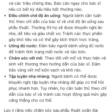
và các triệu chứng đau. Báo cáo ngay cho bác sĩ
nếu có bất kỳ dấu hiệu bất thường nào.
Điều chỉnh chế độ ăn uống:
Người bệnh cần tuân
thủ theo chỉ dẫn của bác sĩ về chế độ ăn uống sau
phẫu thuật. Thường thì họ sẽ được khuyến nghị ăn
nhẹ, dễ tiêu và giàu chất xơ. Tránh các thực phẩm
gây khó tiêu và có thể gây kích thích trực tràng.
Uống đủ nước:
Đảm bảo người bệnh uống đủ nước
để tránh tình trạng mất nước và táo bón.
Chăm sóc vết mổ:
Theo dõi vết mổ và thực hiện vệ
sinh vết thương theo hướng dẫn của bác sĩ. Đảm
bảo vùng vết mổ luôn sạch và khô ráo.
Tập luyện nhẹ nhàng:
Người bệnh có thể được
khuyến nghị tập luyện nhẹ nhàng để giúp cơ thể hồi
phục nhanh hơn. Tuy nhiên, họ cần tuân thủ theo chỉ
dẫn của bác sĩ và tránh các hoạt động quá mức gây
căng thẳng cho cơ thể.
Lưu ý rằng việc chăm sóc sau phẫu thuật xoắn đại