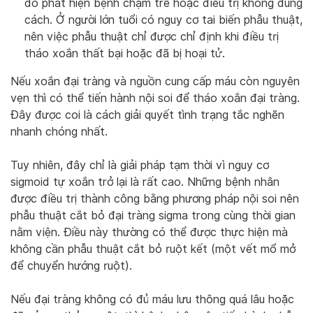
do phát hiện bệnh chậm trễ hoặc điều trị không đúng
cách. Ở người lớn tuổi có nguy cơ tai biến phẫu thuật,
nên việc phẫu thuật chỉ được chỉ định khi điều trị
tháo xoắn thất bại hoặc đã bị hoại tử.
Nếu xoắn đại tràng và nguồn cung cấp máu còn nguyên
vẹn thì có thể tiến hành nội soi để tháo xoắn đại tràng.
Đây được coi là cách giải quyết tình trạng tắc nghẽn
nhanh chóng nhất.
Tuy nhiên, đây chỉ là giải pháp tạm thời vì nguy cơ
sigmoid tự xoắn trở lại là rất cao. Những bệnh nhân
được điều trị thành công bằng phương pháp nội soi nên
phẫu thuật cắt bỏ đại tràng sigma trong cùng thời gian
nằm viện. Điều này thường có thể được thực hiện mà
không cần phẫu thuật cắt bỏ ruột kết (một vết mổ mở
để chuyển hướng ruột).
Nếu đại tràng không có đủ máu lưu thông quá lâu hoặc