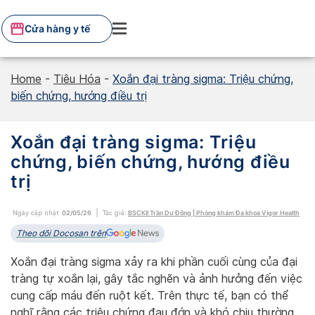
Skip
to
Cửa hàng y tế
content
Home
-
Tiêu Hóa
-
Xoắn đại tràng sigma: Triệu chứng,
biến chứng, hướng điều trị
Xoắn đại tràng sigma: Triệu
chứng, biến chứng, hướng điều
trị
Ngày cập nhật:
02/05/26
Tác giả:
BSCKII Trần Dư Đông | Phòng khám Đa khoa Vigor Health
Theo dõi Docosan trên
Xoắn đại tràng sigma xảy ra khi phần cuối cùng của đại
tràng tự xoắn lại, gây tắc nghẽn và ảnh hưởng đến việc
cung cấp máu đến ruột kết. Trên thực tế, bạn có thể
nghĩ rằng các triệu chứng đau đớn và khó chịu thường