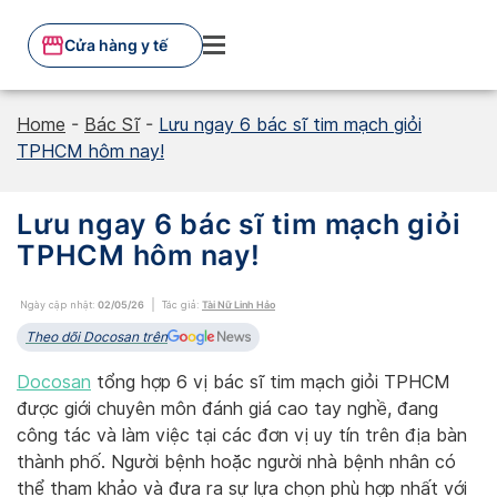
Skip
to
Cửa hàng y tế
content
Home
-
Bác Sĩ
-
Lưu ngay 6 bác sĩ tim mạch giỏi
TPHCM hôm nay!
Lưu ngay 6 bác sĩ tim mạch giỏi
TPHCM hôm nay!
Ngày cập nhật:
02/05/26
Tác giả:
Tài Nữ Linh Hảo
Theo dõi Docosan trên
Docosan
tổng hợp 6 vị bác sĩ tim mạch giỏi TPHCM
được giới chuyên môn đánh giá cao tay nghề, đang
công tác và làm việc tại các đơn vị uy tín trên địa bàn
thành phố. Người bệnh hoặc người nhà bệnh nhân có
thể tham khảo và đưa ra sự lựa chọn phù hợp nhất với