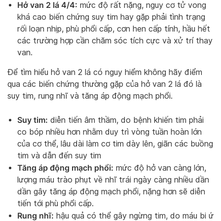
Hở van 2 lá 4/4:
mức độ rất nặng, nguy cơ tử vong
khá cao biến chứng suy tim hay gặp phải tình trạng
rối loạn nhịp, phù phổi cấp, cơn hen cấp tính, hầu hết
các trường hợp cần chăm sóc tích cực và xử trí thay
van.
Để tìm hiểu hở van 2 lá có nguy hiểm không hãy điểm
qua các biến chứng thường gặp của hở van 2 lá đó là
suy tim, rung nhĩ và tăng áp động mạch phổi.
Suy tim:
diễn tiến âm thầm, do bệnh khiến tim phải
co bóp nhiều hơn nhằm duy trì vòng tuần hoàn lớn
của cơ thể, lâu dài làm cơ tim dày lên, giãn các buồng
tim và dẫn đến suy tim
Tăng áp động mạch phổi:
mức độ hở van càng lớn,
lượng máu trào phụt về nhĩ trái ngày càng nhiều dần
dần gây tăng áp động mạch phổi, nặng hơn sẽ diễn
tiến tới phù phổi cấp.
Rung nhĩ:
hậu quả có thể gây ngừng tim, do máu bi ứ