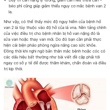
Duy trì cân nặng lý tưởng, giảm cân nếu thừa cân –
béo phì cũng giúp giảm thiểu nguy cơ mắc bệnh van 2
la.
Như vậy, có thể thấy mức độ nguy hiểm của bệnh hở
van 2 lá tùy thuộc vào độ hở của lá vna. Nền tảng chính
của việc điều trị cho bệnh nhân bị hở van nặng đó là
sửa van hoặc thay van mới. Do đó bạn cần phải thực
hiện cái biện pháo phòng ngừa nâng cao sức khỏe.
Đồng thời khi nghi ngờ bản thân mắc bệnh hoặc cóc có
các dấu hiệu bất thường như bài viết đề cập phải tới
ngay cơ sở y tế để được thăm khám, chẩn đoán và điều
trị kịp thời.