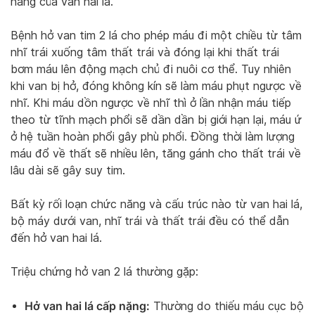
năng của van hai lá.
Bệnh hở van tim 2 lá cho phép máu đi một chiều từ tâm
nhĩ trái xuống tâm thất trái và đóng lại khi thất trái
bơm máu lên động mạch chủ đi nuôi cơ thể. Tuy nhiên
khi van bị hở, đóng không kín sẽ làm máu phụt ngược về
nhĩ. Khi máu dồn ngược về nhĩ thì ở lần nhận máu tiếp
theo từ tĩnh mạch phổi sẽ dần dần bị giới hạn lại, máu ứ
ở hệ tuần hoàn phổi gây phù phổi. Đồng thời làm lượng
máu đổ về thất sẽ nhiều lên, tăng gánh cho thất trái về
lâu dài sẽ gây suy tim.
Bất kỳ rối loạn chức năng và cấu trúc nào từ van hai lá,
bộ máy dưới van, nhĩ trái và thất trái đều có thể dẫn
đến hở van hai lá.
Triệu chứng hở van 2 lá thường gặp:
Hở van hai lá cấp nặng:
Thường do thiếu máu cục bộ