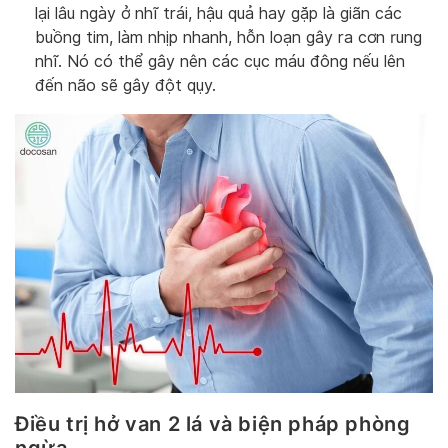
lại lâu ngày ở nhĩ trái, hậu quả hay gặp là giãn các
buồng tim, làm nhịp nhanh, hỗn loạn gây ra cơn rung
nhĩ. Nó có thể gây nên các cục máu đông nếu lên
đến não sẽ gây đột qụy.
Điều trị hở van 2 lá và biện pháp phòng