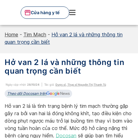
Skip
to
Cửa hàng y tế
content
Home
-
Tim Mạch
-
Hở van 2 lá và những thông tin
quan trọng cần biết
Hở van 2 lá và những thông tin
quan trọng cần biết
Ngày cập nhật:
28/10/24
Tác giả:
Dược sĩ, Thạc sĩ Nguyễn Thị Thanh Tú
Theo dõi Docosan trên
Hở van 2 lá là tình trạng bệnh lý tim mạch thường gặp
gây ra bởi van hai lá đóng không khít, tạo điều kiện cho
dòng phụt ngược máu trở lại buồng tim thay vì bơm vào
vòng tuần hoàn của cơ thể. Mức độ hở càng nặng thì
bệnh càng nguy hiểm.
Docosan
sẽ giúp bạn tìm hiểu