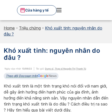
Skip
to
Cửa hàng y tế
content
Home
-
Triệu chứng
-
Khó xuất tinh: nguyên nhân do
đâu ?
Khó xuất tinh: nguyên nhân do
đâu ?
Ngày cập nhật:
13/09/22
Tác giả:
Dược sĩ, Thạc sĩ Nguyễn Thị Thanh Tú
Theo dõi Docosan trên
Khó xuất tinh là một tình trạng khó nói đối với nam giới,
dễ gây ảnh hưởng đến hạnh phúc của gia đình, ảnh
hưởng đến khả năng sinh sản. Vậy nguyên nhân dẫn đến
tình trạng khó xuất tinh là do đâu ? Cách điều trị ra sao
? Hãy tìm hiểu qua bài viết dưới đây.