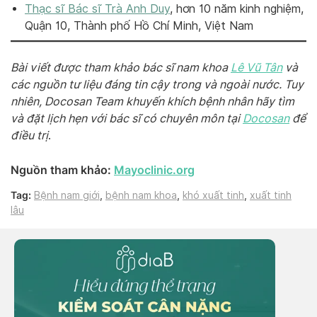
Thạc sĩ Bác sĩ Trà Anh Duy
, hơn 10 năm kinh nghiệm,
Quận 10, Thành phố Hồ Chí Minh, Việt Nam
Bài viết được tham khảo bác sĩ nam khoa
Lê Vũ Tân
và
các nguồn tư liệu đáng tin cậy trong và ngoài nước. Tuy
nhiên, Docosan Team khuyến khích bệnh nhân hãy tìm
và đặt lịch hẹn với bác sĩ có chuyên môn tại
Docosan
để
điều trị
.
Nguồn tham khảo:
Mayoclinic.org
Tag:
Bệnh nam giới
,
bệnh nam khoa
,
khó xuất tinh
,
xuất tinh
lâu