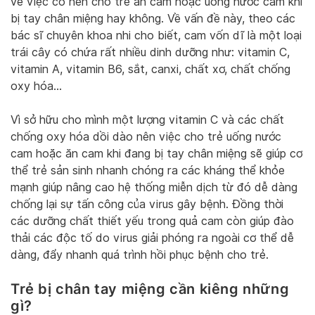
về việc có nên cho trẻ ăn cam hoặc uống nước cam khi
bị tay chân miệng hay không. Về vấn đề này, theo các
bác sĩ chuyên khoa nhi cho biết, cam vốn dĩ là một loại
trái cây có chứa rất nhiều dinh dưỡng như: vitamin C,
vitamin A, vitamin B6, sắt, canxi, chất xơ, chất chống
oxy hóa…
Vì sở hữu cho mình một lượng vitamin C và các chất
chống oxy hóa dồi dào nên việc cho trẻ uống nước
cam hoặc ăn cam khi đang bị tay chân miệng sẽ giúp cơ
thể trẻ sản sinh nhanh chóng ra các kháng thể khỏe
mạnh giúp nâng cao hệ thống miễn dịch từ đó dễ dàng
chống lại sự tấn công của virus gây bệnh. Đồng thời
các dưỡng chất thiết yếu trong quả cam còn giúp đào
thải các độc tố do virus giải phóng ra ngoài cơ thể dễ
dàng, đẩy nhanh quá trình hồi phục bệnh cho trẻ.
Trẻ bị chân tay miệng cần kiêng những
gì?