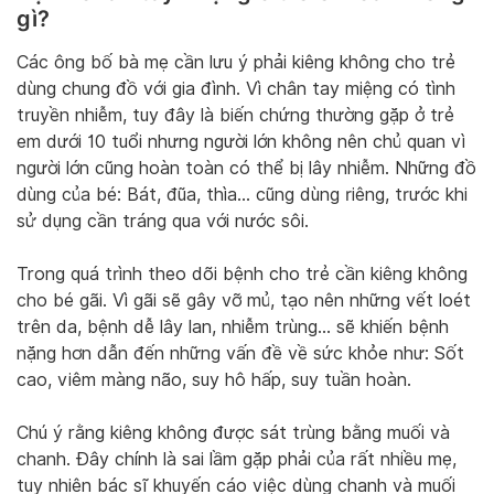
gì?
Các ông bố bà mẹ cần lưu ý phải kiêng không cho trẻ
dùng chung đồ với gia đình. Vì chân tay miệng có tình
truyền nhiễm, tuy đây là biến chứng thường gặp ở trẻ
em dưới 10 tuổi nhưng người lớn không nên chủ quan vì
người lớn cũng hoàn toàn có thể bị lây nhiễm. Những đồ
dùng của bé: Bát, đũa, thìa… cũng dùng riêng, trước khi
sử dụng cần tráng qua với nước sôi.
Trong quá trình theo dõi bệnh cho trẻ cần kiêng không
cho bé gãi. Vì gãi sẽ gây vỡ mủ, tạo nên những vết loét
trên da, bệnh dễ lây lan, nhiễm trùng… sẽ khiến bệnh
nặng hơn dẫn đến những vấn đề về sức khỏe như: Sốt
cao, viêm màng não, suy hô hấp, suy tuần hoàn.
Chú ý rằng kiêng không được sát trùng bằng muối và
chanh. Đây chính là sai lầm gặp phải của rất nhiều mẹ,
tuy nhiên bác sĩ khuyến cáo việc dùng chanh và muối