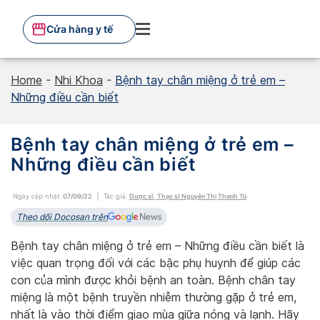
Skip
to
Cửa hàng y tế
content
Home
-
Nhi Khoa
-
Bệnh tay chân miệng ở trẻ em –
Những điều cần biết
Bệnh tay chân miệng ở trẻ em –
Những điều cần biết
Ngày cập nhật:
07/09/22
Tác giả:
Dược sĩ, Thạc sĩ Nguyễn Thị Thanh Tú
Theo dõi Docosan trên
Bệnh tay chân miệng ở trẻ em – Những điều cần biết là
việc quan trọng đối với các bậc phụ huynh để giúp các
con của mình được khỏi bệnh an toàn. Bệnh chân tay
miệng là một bệnh truyền nhiễm thường gặp ở trẻ em,
nhất là vào thời điểm giao mùa giữa nóng và lạnh. Hãy