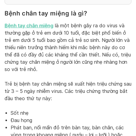
Bệnh chân tay miệng là gì?
Bệnh tay chân miệng
là một bệnh gây ra do virus và
thường gặp ở trẻ em dưới 10 tuổi, đặc biệt phổ biến ở
trẻ em dưới 5 tuổi bao gồm cả trẻ sơ sinh. Người lớn và
thiếu niên trưởng thành hiếm khi mắc bệnh này do cơ
thể đã có đầy đủ các kháng thể cần thiết. Nếu có, triệu
chứng tay chân miệng ở người lớn cũng nhẹ nhàng hơn
so với trẻ nhỏ.
Trẻ bị bệnh tay chân miệng sẽ xuất hiện triệu chứng sau
từ 3 – 5 ngày nhiễm virus. Các triệu chứng thường bắt
đầu theo thứ tự này:
Sốt nhẹ
Đau họng
Phát ban, nổi mẩn đỏ trên bàn tay, bàn chân, các
vùng trong khoang miệng ( nướu – lợi – lưỡi ) hoặc