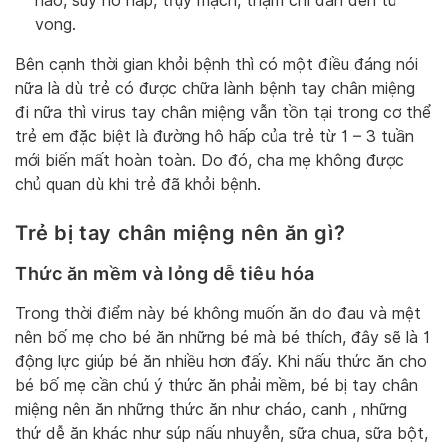
não, suy hô hấp, trụy mạch, thậm chí dẫn đến tử
vong.
Bên cạnh thời gian khỏi bệnh thì có một điều đáng nói
nữa là dù trẻ có được chữa lành bệnh tay chân miệng
đi nữa thì virus tay chân miệng vẫn tồn tại trong cơ thể
trẻ em đặc biệt là đường hô hấp của trẻ từ 1 – 3 tuần
mới biến mất hoàn toàn. Do đó, cha mẹ không được
chủ quan dù khi trẻ đã khỏi bệnh.
Trẻ bị tay chân miệng nên ăn gì?
Thức ăn mềm và lỏng dễ tiêu hóa
Trong thời điểm này bé không muốn ăn do đau và mệt
nên bố mẹ cho bé ăn những bé mà bé thích, đây sẽ là 1
động lực giúp bé ăn nhiều hơn đấy. Khi nấu thức ăn cho
bé bố mẹ cần chú ý thức ăn phải mềm, bé bị tay chân
miệng nên ăn những thức ăn như cháo, canh , những
thứ dễ ăn khác như súp nấu nhuyễn, sữa chua, sữa bột,