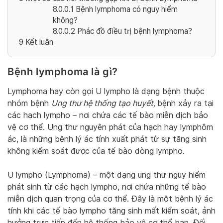
8.0.0.1
Bệnh lymphoma có nguy hiểm
không?
8.0.0.2
Phác đồ điều trị bệnh lymphoma?
9
Kết luận
Bệnh lymphoma là gì?
Lymphoma hay còn gọi U lympho là dạng bệnh thuộc
nhóm bệnh
Ung thư hệ thống tạo huyết,
bệnh xảy ra tại
các hạch lympho – nơi chứa các tế bào miễn dịch bảo
vệ cơ thể. Ung thư nguyên phát của hạch hay lymphôm
ác, là những bệnh lý ác tính xuất phát từ sự tăng sinh
không kiểm soát được của tế bào dòng lympho.
U lympho (Lymphoma) – một dạng ung thư nguy hiểm
phát sinh từ các hạch lympho, nơi chứa những tế bào
miễn dịch quan trọng của cơ thể. Đây là một bệnh lý ác
tính khi các tế bào lympho tăng sinh mất kiểm soát, ảnh
hưởng trực tiếp đến hệ thống bảo vệ cơ thể bạn. Đối