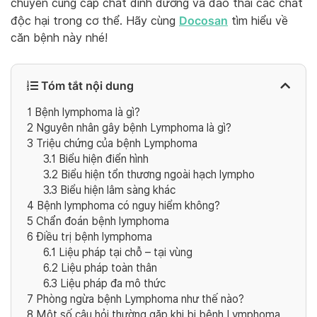
chuyển cung cấp chất dinh dưỡng và đào thải các chất
Docosan
độc hại trong cơ thể. Hãy cùng
tìm hiểu về
căn bệnh này nhé!
Tóm tắt nội dung
1
Bệnh lymphoma là gì?
2
Nguyên nhân gây bệnh Lymphoma là gì?
3
Triệu chứng của bệnh Lymphoma
3.1
Biểu hiện điển hình
3.2
Biểu hiện tổn thương ngoài hạch lympho
3.3
Biểu hiện lâm sàng khác
4
Bệnh lymphoma có nguy hiểm không?
5
Chẩn đoán bệnh lymphoma
6
Điều trị bệnh lymphoma
6.1
Liệu pháp tại chỗ – tại vùng
6.2
Liệu pháp toàn thân
6.3
Liệu pháp đa mô thức
7
Phòng ngừa bệnh Lymphoma như thế nào?
8
Một số câu hỏi thường gặp khi bị bệnh Lymphoma