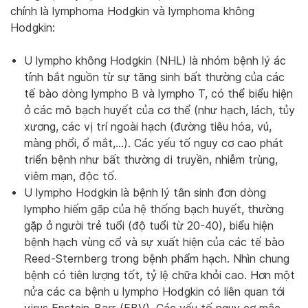
chính là lymphoma Hodgkin và lymphoma không
Hodgkin:
U lympho không Hodgkin (NHL) là nhóm bệnh lý ác
tính bắt nguồn từ sự tăng sinh bất thường của các
tế bào dòng lympho B và lympho T, có thể biểu hiện
ở các mô bạch huyết của cơ thể (như hạch, lách, tủy
xương, các vị trí ngoài hạch (đường tiêu hóa, vú,
màng phổi, ổ mắt,…). Các yếu tố nguy cơ cao phát
triển bệnh như bất thường di truyền, nhiễm trùng,
viêm mạn, độc tố.
U lympho Hodgkin là bệnh lý tân sinh đơn dòng
lympho hiếm gặp của hệ thống bạch huyết, thường
gặp ở người trẻ tuổi (độ tuổi từ 20-40), biểu hiện
bệnh hạch vùng cổ và sự xuất hiện của các tế bào
Reed-Sternberg trong bệnh phẩm hạch. Nhìn chung
bệnh có tiên lượng tốt, tỷ lệ chữa khỏi cao. Hơn một
nửa các ca bệnh u lympho Hodgkin có liên quan tới