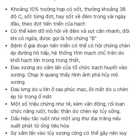
Khoảng 10% trường hợp có sốt, thường khoảng 38
độ C, sốt từng đợt, hay sốt về đêm trong vài ngày
đầu, theo đợt tiến triển của hạch
Có thể kèm đổ mồ hôi về đêm và sụt cân nhanh, đôi
khi có ngứa, được gọi là hội chứng “B”
Bệnh ở giai đoạn tiến triển có thể có hội chứng chèn
ép đường hô hấp, hệ thống tĩnh mạch chủ trên do
khối hạch lớn trong trung thất,
Đau xương do xâm lấn của tổ chức bạch huyết vào
xương. Chụp X-quang thấy hình ảnh phá hủy mô
xương
Đau lưng do u lớn ở sau phúc mạc, lồi mắt do u chèn
ép từ trong ổ mắt
Một số triệu chứng như tê, kém vận động, rối loạn
chức năng ruột, hoặc thận do chèn ép tủy sống.
Dấu hiệu tắc ruột như một ung thư đại tràng nếu
xuất phát từ ống tiêu hóa
Sự xâm lấn vào tủy xương cũng có thể gây nên suy