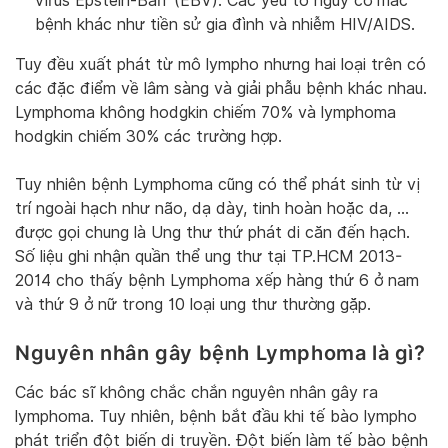
virus Epstein-Barr (EBV). Các yếu tố nguy cơ mắc
bệnh khác như tiền sử gia đình và nhiễm HIV/AIDS.
Tuy đều xuất phát từ mô lympho nhưng hai loại trên có
các đặc điểm về lâm sàng và giải phẫu bệnh khác nhau.
Lymphoma không hodgkin chiếm 70% và lymphoma
hodgkin chiếm 30% các trường hợp.
Tuy nhiên bệnh Lymphoma cũng có thể phát sinh từ vị
trí ngoài hạch như não, dạ dày, tinh hoàn hoặc da, …
được gọi chung là Ung thư thứ phát di căn đến hạch.
Số liệu ghi nhận quần thể ung thư tại TP.HCM 2013-
2014 cho thấy bệnh Lymphoma xếp hàng thứ 6 ở nam
và thứ 9 ở nữ trong 10 loại ung thư thường gặp.
Nguyên nhân gây bệnh Lymphoma là gì?
Các bác sĩ không chắc chắn nguyên nhân gây ra
lymphoma. Tuy nhiên, bệnh bắt đầu khi tế bào lympho
phát triển đột biến di truyền. Đột biến làm tế bào bệnh