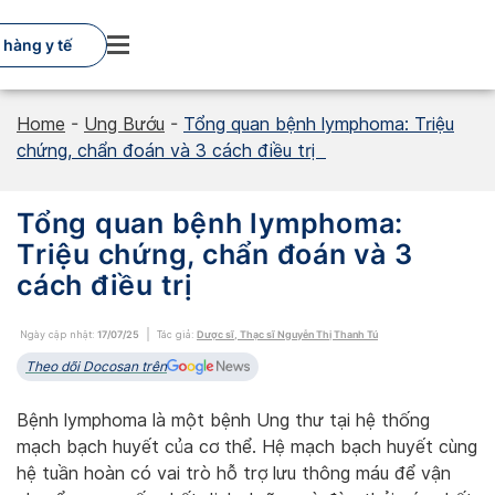
Skip
to
 hàng y tế
content
Home
-
Ung Bướu
-
Tổng quan bệnh lymphoma: Triệu
chứng, chẩn đoán và 3 cách điều trị
Tổng quan bệnh lymphoma:
Triệu chứng, chẩn đoán và 3
cách điều trị
Ngày cập nhật:
17/07/25
Tác giả:
Dược sĩ, Thạc sĩ Nguyễn Thị Thanh Tú
Theo dõi Docosan trên
Bệnh lymphoma là một bệnh Ung thư tại hệ thống
mạch bạch huyết của cơ thể. Hệ mạch bạch huyết cùng
hệ tuần hoàn có vai trò hỗ trợ lưu thông máu để vận