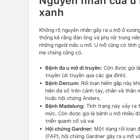
Nguyên nhân của u
xanh
Không rõ nguyên nhân gây ra u mỡ ở xương 
thống kê rằng đàn ông và phụ nữ trung niê
những người mắc u mỡ. U mỡ cũng có tính gi
mẹ chúng cũng có.
Bệnh đa u mỡ di truyền:
Còn được gọi là
truyền (di truyền qua các gia đình).
Bệnh Dercum:
Rối loạn hiếm gặp này khi
hiện đa số trên cánh tay, chân và thân 
hoặc hội chứng Anders.
Bệnh Madelung:
Tình trạng này xảy ra 
mức. Còn được gọi là bệnh u mỡ nhiều đ
triển quanh cổ và vai
Hội chứng Gardner:
Một dạng rối loạn đ
(FAP), hội chứng Gardner gây ra u mỡ v