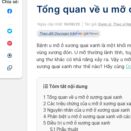
Chia sẻ:
Tổng quan về u mỡ 
Ngày cập nhật:
16/06/23
Tác giả:
Dược sĩ, Thạc sĩ N
Theo dõi Docosan trên
Bệnh u mỡ ở xương quai xanh là một khối 
vùng xương đòn. U mỡ thường lành tính, tuy
ung thư khác có khả năng xảy ra. Vậy u mỡ 
xương quai xanh như thế nào? Hãy cùng
Do
Tóm tắt nội dung
1
Tổng quan về u mỡ ở xương quai xanh
2
Các triệu chứng của u mỡ ở xương quai x
3
Nguyên nhân của u mỡ ở xương quai xanh
4
Phân biệt u mỡ ở xương quai xanh với các
5
Điều trị u mỡ ở xương quai xanh
5.1
Phẫu thuật