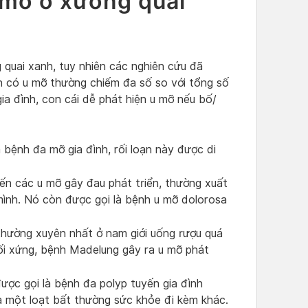
 mỡ ở xương quai
quai xanh, tuy nhiên các nghiên cứu đã
n có u mỡ thường chiếm đa số so với tổng số
a đình, con cái dễ phát hiện u mỡ nếu bố/
 bệnh đa mỡ gia đình, rối loạn này được di
ến các u mỡ gây đau phát triển, thường xuất
mình. Nó còn được gọi là bệnh u mỡ dolorosa
thường xuyên nhất ở nam giới uống rượu quá
ối xứng, bệnh Madelung gây ra u mỡ phát
ược gọi là bệnh đa polyp tuyến gia đình
à một loạt bất thường sức khỏe đi kèm khác.