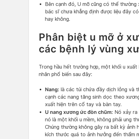
Bên cạnh đó, U mỡ cũng có thể thường 
bác sĩ chưa khẳng định được liệu đây có
hay không.
Phân biệt u mỡ ở xư
các bệnh lý vùng x
Trong hầu hết trường hợp, một khối u xuấ
nhân phổ biến sau đây:
Nang:
là các túi chứa đầy dịch lỏng và t
cạnh các nang tăng sinh dọc theo xươn
xuất hiện trên cổ tay và bàn tay.
U nang xương ức đòn chũm:
Nó xảy ra ở
nó là một khối u mềm, không phải ung th
Chúng thường không gây ra bất kỳ ảnh h
kích thước quá to ảnh hưởng đến thẩm m