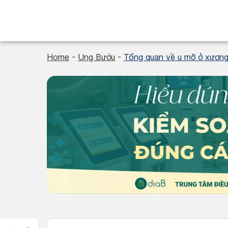
Skip
to
content
Home
-
Ung Bướu
-
Tổng quan về u mỡ ở xương