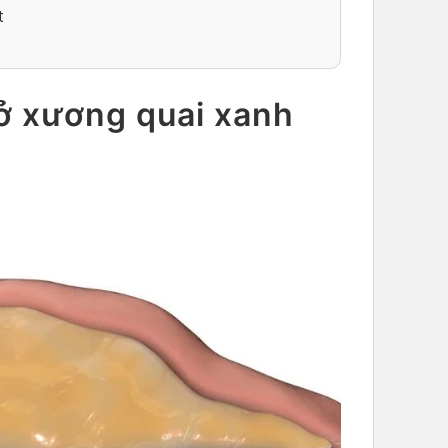
t
ở xương quai xanh