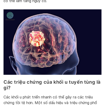
có thể làm tăng nguy cơ.
Các triệu chứng của khối u tuyến tùng là
gì?
Các khối u phát triển nhanh có thể gây ra các triệu
chứng tồi tệ hơn. Một số dấu hiệu và triệu chứng phổ