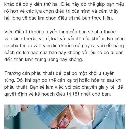
khác để có ý kiến ​​thứ hai. Điều này có thể giúp bạn hiểu
rõ hơn về các lựa chọn điều trị của mình và cảm thấy
hài lòng về các lựa chọn điều trị mà bạn thực hiện.
Việc điều trị khối u tuyến tùng của bạn sẽ phụ thuộc
vào kích thước, vị trí, loại và cấp độ của khối u. Nó cũng
sẽ phụ thuộc vào việc liệu khối u có gây ra vấn đề bằng
cách đè lên não của bạn hay không và liệu nó có di căn
đến thần kinh trung ương hay không.
Thường cần phẫu thuật để loại bỏ một khối u tuyến
tùng. Đôi khi bạn có thể cần xạ trị hoặc hóa trị sau khi
phẫu thuật. Bạn sẽ làm việc với các chuyên gia y tế để
quyết định về kế hoạch điều trị tốt nhất cho bạn.