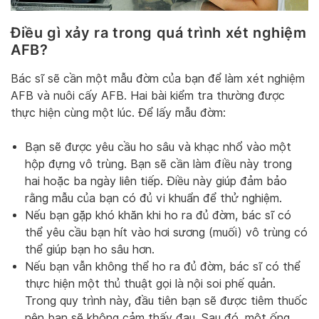
Điều gì xảy ra trong quá trình xét nghiệm
AFB?
Bác sĩ sẽ cần một mẫu đờm của bạn để làm xét nghiệm
AFB và nuôi cấy AFB. Hai bài kiểm tra thường được
thực hiện cùng một lúc. Để lấy mẫu đờm:
Bạn sẽ được yêu cầu ho sâu và khạc nhổ vào một
hộp đựng vô trùng. Bạn sẽ cần làm điều này trong
hai hoặc ba ngày liên tiếp. Điều này giúp đảm bảo
rằng mẫu của bạn có đủ vi khuẩn để thử nghiệm.
Nếu bạn gặp khó khăn khi ho ra đủ đờm, bác sĩ có
thể yêu cầu bạn hít vào hơi sương (muối) vô trùng có
thể giúp bạn ho sâu hơn.
Nếu bạn vẫn không thể ho ra đủ đờm, bác sĩ có thể
thực hiện một thủ thuật gọi là nội soi phế quản.
Trong quy trình này, đầu tiên bạn sẽ được tiêm thuốc
nên bạn sẽ không cảm thấy đau. Sau đó, một ống