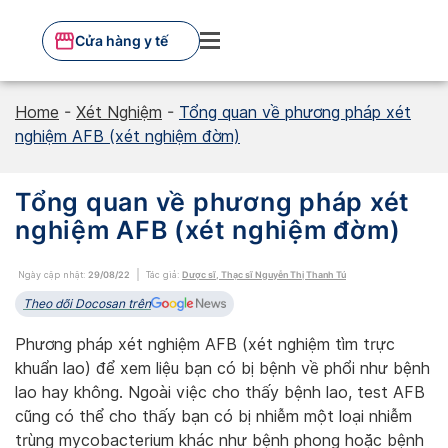
Skip
to
Cửa hàng y tế
content
Home
-
Xét Nghiệm
-
Tổng quan về phương pháp xét
nghiệm AFB (xét nghiệm đờm)
Tổng quan về phương pháp xét
nghiệm AFB (xét nghiệm đờm)
Ngày cập nhật:
29/08/22
Tác giả:
Dược sĩ, Thạc sĩ Nguyễn Thị Thanh Tú
Theo dõi Docosan trên
Phương pháp xét nghiệm AFB (xét nghiệm tìm trực
khuẩn lao) để xem liệu bạn có bị bệnh về phổi như bệnh
lao hay không. Ngoài việc cho thấy bệnh lao, test AFB
cũng có thể cho thấy bạn có bị nhiễm một loại nhiễm
trùng mycobacterium khác như bệnh phong hoặc bệnh