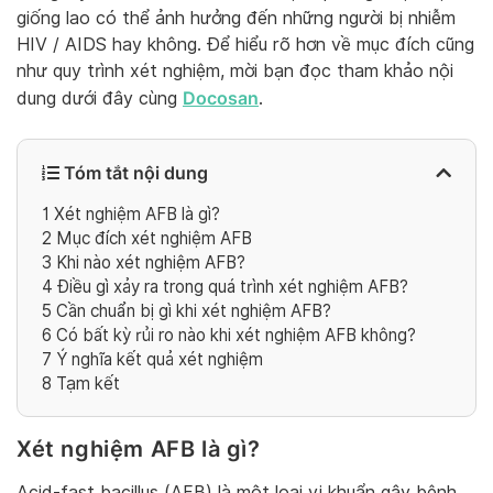
giống lao có thể ảnh hưởng đến những người bị nhiễm
HIV / AIDS hay không. Để hiểu rõ hơn về mục đích cũng
như quy trình xét nghiệm, mời bạn đọc tham khảo nội
Docosan
dung dưới đây cùng
.
Tóm tắt nội dung
1
Xét nghiệm AFB là gì?
2
Mục đích xét nghiệm AFB
3
Khi nào xét nghiệm AFB?
4
Điều gì xảy ra trong quá trình xét nghiệm AFB?
5
Cần chuẩn bị gì khi xét nghiệm AFB?
6
Có bất kỳ rủi ro nào khi xét nghiệm AFB không?
7
Ý nghĩa kết quả xét nghiệm
8
Tạm kết
Xét nghiệm AFB là gì?
Acid-fast bacillus (AFB) là một loại vi khuẩn gây bệnh