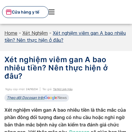
Skip
to
Cửa hàng y tế
content
Home
-
Xét Nghiệm
-
Xét nghiệm viêm gan A bao nhiêu
tiền? Nên thực hiện ở đâu?
Xét nghiệm viêm gan A bao
nhiêu tiền? Nên thực hiện ở
đâu?
Ngày cập nhật:
24/10/24
Tác giả:
Tài Nữ Linh Hảo
Theo dõi Docosan trên
Xét nghiệm viêm gan A bao nhiêu tiền là thắc mắc của
phần đông đối tượng đang có nhu cầu hoặc nghi ngờ
bản thân mắc bệnh này cần kiểm tra đánh giá chức