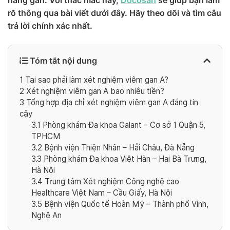
năng gan. Với thắc mắc này,
Docosan
sẽ giúp bạn làm
rõ thông qua bài viết dưới đây. Hãy theo dõi và tìm câu
trả lời chính xác nhất.
Tóm tắt nội dung
1
Tại sao phải làm xét nghiệm viêm gan A?
2
Xét nghiệm viêm gan A bao nhiêu tiền?
3
Tổng hợp địa chỉ xét nghiệm viêm gan A đáng tin
cậy
3.1
Phòng khám Đa khoa Galant – Cơ sở 1 Quận 5,
TPHCM
3.2
Bệnh viện Thiện Nhân – Hải Châu, Đà Nẵng
3.3
Phòng khám Đa khoa Việt Hàn – Hai Bà Trưng,
Hà Nội
3.4
Trung tâm Xét nghiệm Công nghệ cao
Healthcare Việt Nam – Cầu Giấy, Hà Nội
3.5
Bệnh viện Quốc tế Hoàn Mỹ – Thành phố Vinh,
Nghệ An