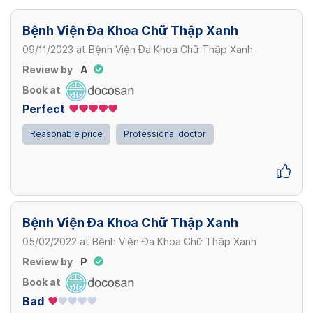
240,000 VND/ Lần
Bệnh Viện Đa Khoa Chữ Thập Xanh
Chọc tế bào tuyến vú dưới hướng dẫn của
siêu âm
09/11/2023
at
Bệnh Viện Đa Khoa Chữ Thập Xanh
View more
550,000 VND/ Lần
Review by
A
Book at
View more
Perfect
Reasonable price
Professional doctor
Bệnh Viện Đa Khoa Chữ Thập Xanh
05/02/2022
at
Bệnh Viện Đa Khoa Chữ Thập Xanh
Review by
P
Book at
Bad