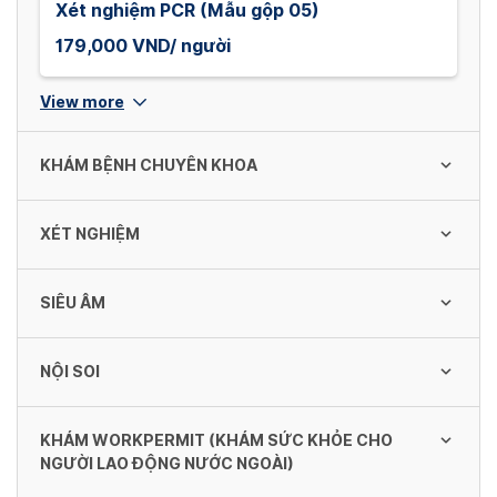
Xét nghiệm PCR (Mẫu gộp 05)
179,000 VND/ người
View more
KHÁM BỆNH CHUYÊN KHOA
XÉT NGHIỆM
Khám cấp cứu (trong và ngoài giờ)
300,000 VND/ Lần
SIÊU ÂM
Tổng phân tích TB máu ngoại vi bằng máy
đếm tự động (18 chỉ số)
Khám nội khoa
NỘI SOI
60,000 VND/ Lần
Siêu âm tuyến giáp thường
150,000 VND/ Lần
150,000 VND/ Lần
KHÁM WORKPERMIT (KHÁM SỨC KHỎE CHO
Chụp Xquang trên một vị trí và tư thế
Tổng phân tích TB máu ngoại vi bằng máy
NGƯỜI LAO ĐỘNG NƯỚC NGOÀI)
Khám Nhi
đếm tự động (26 chỉ số)
150,000 VND/ Lần