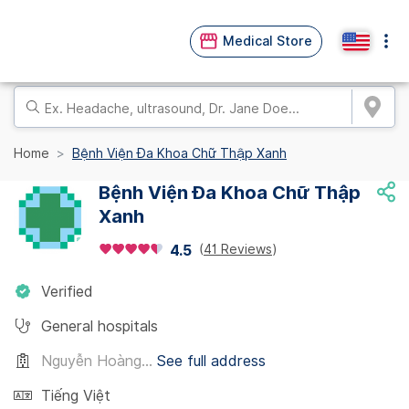
Medical Store
Home
Bệnh Viện Đa Khoa Chữ Thập Xanh
Bệnh Viện Đa Khoa Chữ Thập
Xanh
(
41 Reviews
)
4.5
Verified
General hospitals
Nguyễn Hoàng...
See full address
Tiếng Việt