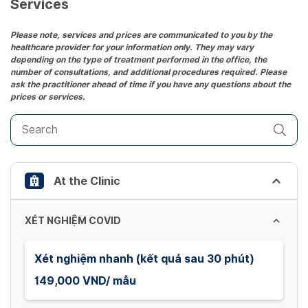
date.
Services
Press
the
Please note, services and prices are communicated to you by the
healthcare provider for your information only. They may vary
question
depending on the type of treatment performed in the office, the
mark
number of consultations, and additional procedures required. Please
key
ask the practitioner ahead of time if you have any questions about the
prices or services.
to
get
the
keyboard
shortcuts
At the Clinic
for
changing
dates.
XÉT NGHIỆM COVID
Xét nghiệm nhanh (kết quả sau 30 phút)
149,000 VND/ mẫu