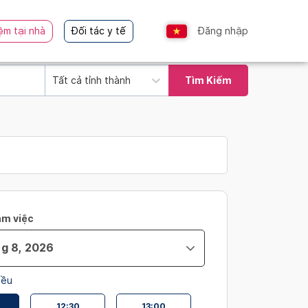
ệm tại nhà
Đối tác y tế
Đăng nhập
Tất cả tỉnh thành
Tìm Kiếm
àm việc
iều
12:30
13:00