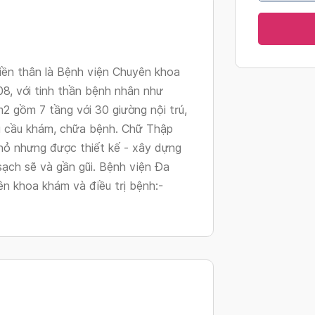
changing
dates.
ền thân là Bệnh viện Chuyên khoa
, với tinh thần bệnh nhân như
m2 gồm 7 tầng với 30 giường nội trú,
u cầu khám, chữa bệnh. Chữ Thập
hỏ nhưng được thiết kế - xây dựng
sạch sẽ và gần gũi. Bệnh viện Đa
 khoa khám và điều trị bệnh:-