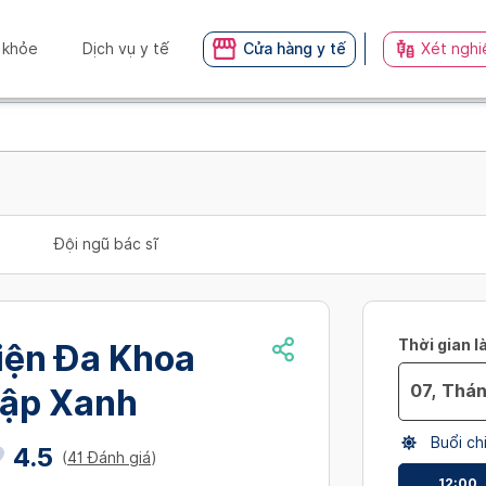
 khỏe
Dịch vụ y tế
Cửa hàng y tế
Xét nghi
Đội ngũ bác sĩ
Thời gian l
iện Đa Khoa
ập Xanh
Navigate
Buổi ch
forward
4.5
(
41 Đánh giá
)
to
12:00