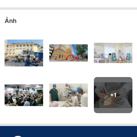
Ảnh
+
1