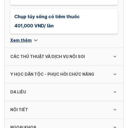
Chụp tủy sống có tiêm thuốc
401,000 VND/ lần
Xem thêm
CÁC THỦ THUẬT VÀ DỊCH VỤ NỘI SOI
Y HỌC DÂN TỘC - PHỤC HỒI CHỨC NĂNG
Cắt chỉ
Chỉ áp dụng với người bệnh ngoại trú
DA LIỄU
32,900 VND/ lần
Bó thuốc
50,500 VND/ lần
NỘI TIẾT
Đắp mặt nạ điều trị một số bệnh da
Chọc hút khí màng phổi
195,000 VND/ lần
143,000 VND/ lần
Cứu (Ngải cứu, túi chườm)
NGOẠI KHOA