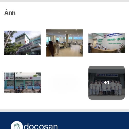
Ảnh
+
1