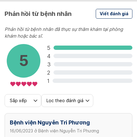
305,000 VND/ lần
Lao
Phản hồi từ bệnh nhân
Viết đánh giá
Thai (máy kích cầu A)
Khớp vai thẳng
38,700 - 150,000 VND/ lần
43,900 - 63,000 VND/ lần
65,400 - 90,000 VND/ lần
Phản hồi từ bệnh nhân đã thực sự thăm khám tại phòng
57 bệnh
khám hoặc bác sĩ.
Không áp dụng BHYT
Tai Mũi Họng
5
4,050,000 VND/ lần
38,700 - 150,000 VND/ lần
5
4
3
2
Răng Hàm Mặt
1
38,700 - 150,000 VND/ lần
Sắp xếp
Lọc theo đánh giá
Nội tiết
38,700 - 150,000 VND/ lần
Bệnh viện Nguyễn Tri Phương
Xem thêm
16/06/2023
ở
Bệnh viện Nguyễn Tri Phương