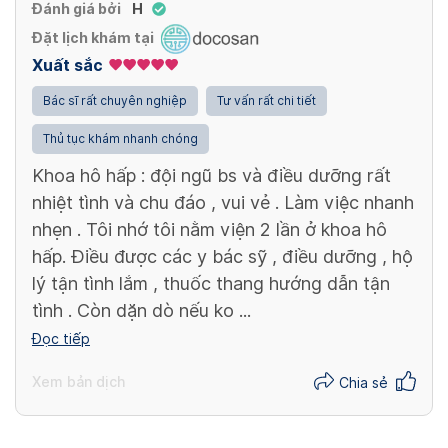
Đánh giá bởi
H
Đặt lịch khám tại
Xuất sắc
Bác sĩ rất chuyên nghiệp
Tư vấn rất chi tiết
Thủ tục khám nhanh chóng
Khoa hô hấp : đội ngũ bs và điều dưỡng rất
nhiệt tình và chu đáo , vui vẻ . Làm việc nhanh
nhẹn . Tôi nhớ tôi nằm viện 2 lần ở khoa hô
hấp. Điều được các y bác sỹ , điều dưỡng , hộ
lý tận tình lắm , thuốc thang hướng dẫn tận
tình . Còn dặn dò nếu ko ...
Đọc tiếp
Xem bản dịch
Chia sẻ