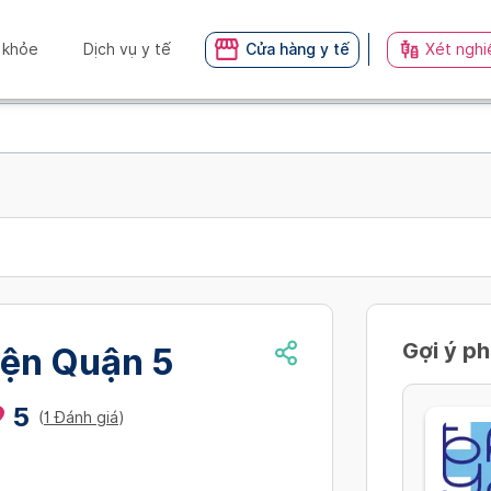
 khỏe
Dịch vụ y tế
Cửa hàng y tế
Xét nghi
Gợi ý p
iện Quận 5
5
(
1 Đánh giá
)