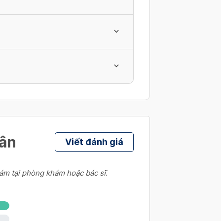
, âm đạo
hân
Viết đánh giá
ư
gắn, hồng ngoại
ám tại phòng khám hoặc bác sĩ.