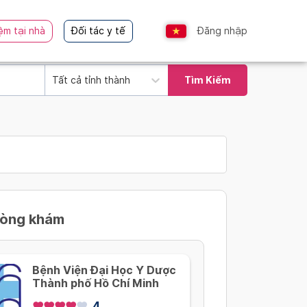
ệm tại nhà
Đối tác y tế
Đăng nhập
Tất cả tỉnh thành
Tìm Kiếm
hòng khám
Bệnh Viện Đại Học Y Dược
Thành phố Hồ Chí Minh
4