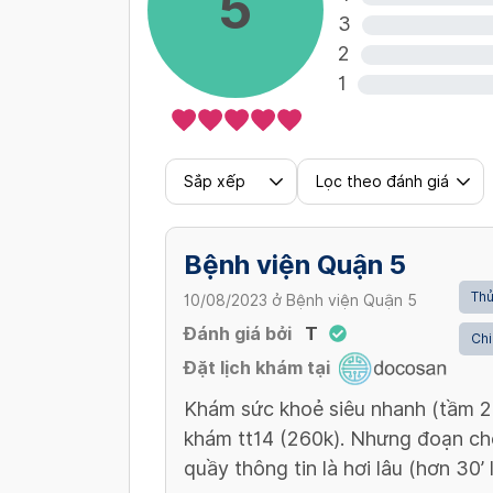
5
3
2
1
Sắp xếp
Lọc theo đánh giá
Bệnh viện Quận 5
Thủ
10/08/2023
ở
Bệnh viện Quận 5
Đánh giá bởi
T
Chi
Đặt lịch khám tại
Khám sức khoẻ siêu nhanh (tầm 20’
khám tt14 (260k). Nhưng đoạn chờ
quầy thông tin là hơi lâu (hơn 30’ l