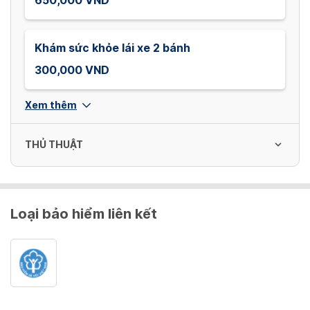
650,000 VND
Khám sức khỏe lái xe 2 bánh
300,000 VND
Xem thêm
THỦ THUẬT
Truyền tĩnh mạch
Loại bảo hiểm liên kết
100,000 - 300,000 VND
Thay băng vết thương/ mổ chiều dài nhỏ
hơn 15cm (chỉ áp dụng với người bệnh ngoại
trú)