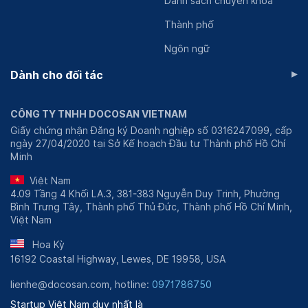
Danh sách chuyên khoa
ngày. Với 27 khoa - chuyên khoa và 9 phòng chức năng,
bệnh viện này đảm bảo rằng hầu hết mọi tình trạng sức
Thành phố
khỏe có thể được chẩn đoán và điều trị tại đây.
Ngôn ngữ
Ngoài ra, Bệnh viện Trưng Vương có các chuyên khoa
▸
sâu như can thiệp mạch vành, can thiệp mạch máu não,
Dành cho đối tác
và nhiều thủ thuật tiên tiến khác được thực hiện bằng
hệ thống máy chụp mạch số hóa xóa nền (DSA). Điều
CÔNG TY TNHH DOCOSAN VIETNAM
này giúp cung cấp chẩn đoán nhanh chóng và can thiệp
Giấy chứng nhận Đăng ký Doanh nghiệp số 0316247099, cấp
kịp thời cho các bệnh nhân cấp cứu.
ngày 27/04/2020 tại Sở Kế hoạch Đầu tư Thành phố Hồ Chí
Minh
Việt Nam
4.09 Tầng 4 Khối LA.3, 381-383 Nguyễn Duy Trinh, Phường
Bình Trưng Tây, Thành phố Thủ Đức, Thành phố Hồ Chí Minh,
Việt Nam
Hoa Kỳ
16192 Coastal Highway, Lewes, DE 19958, USA
lienhe@docosan.com, hotline:
0971786750
Startup Việt Nam duy nhất là