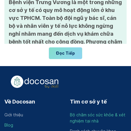
Bệnh viện Trưng Vương là một trong những
cơ sở y tế có quy mô hoạt động lớn ở khu
vực TPHCM. Toàn bộ đội ngũ y bác sĩ, cán
bộ và nhân viên y tế nỗ lực không ngừng
nghỉ nhằm mang đến dịch vụ khám chữa
bệnh tốt nhất cho cộng đồng. Phương châm
hoạt động của bệnh viện là đặt khách hàng
Đọc Tiếp
lên hàng đầu để điều trị.
Vài nét về Bệnh viện Trưng Vương
Bệnh viện Trưng Vương là một trong những cơ sở y tế
hàng đầu tại Thành phố Hồ Chí Minh với quy mô ấn
tượng, đội ngũ y bác sĩ và cán bộ y tế chất lượng, cùng
Về Docosan
Tìm cơ sở y tế
với sự trang bị hiện đại và sự tận tâm đặc biệt dành
cho bệnh nhân.
Giới thiệu
Bộ chăm sóc sức khỏe & xét
Bệnh viện Trưng Vương tự hào với quy mô lớn với 700
nghiệm tại nhà
Blog
giường bệnh nội trú, phục vụ hàng ngàn bệnh nhân mỗi