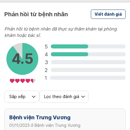
55,000 VND
Phản hồi từ bệnh nhân
Viết đánh giá
Hút xoang dưới áp lực (phương pháp
Phản hồi từ bệnh nhân đã thực sự thăm khám tại phòng
Proetz)
khám hoặc bác sĩ.
70,000 VND
5
4.5
4
Nội soi chọc rửa xoang hàm (gây tê)
3
2
265,000 VND
1
Sắp xếp
Lọc theo đánh giá
Bệnh viện Trưng Vương
01/11/2023
ở
Bệnh viện Trưng Vương