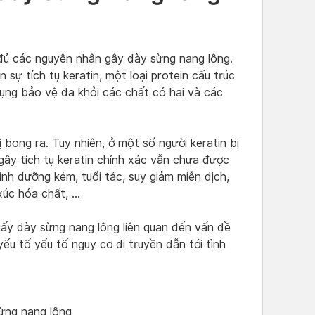
đủ các nguyên nhân gây dày sừng nang lông.
n sự tích tụ keratin, một loại protein cấu trúc
 dụng bảo vệ da khỏi các chất có hại và các
 bong ra. Tuy nhiên, ở một số người keratin bị
 gây tích tụ keratin chính xác vẫn chưa được
inh dưỡng kém, tuổi tác, suy giảm miễn dịch,
xúc hóa chất, …
hấy dày sừng nang lông liên quan đến vấn đề
ếu tố yếu tố nguy cơ di truyền dẫn tới tình
ừng nang lông