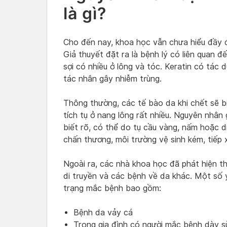
là gì?
Cho đến nay, khoa học vẫn chưa hiểu đầy 
Giả thuyết đặt ra là bệnh lý có liên quan đế
sợi có nhiều ở lông và tóc. Keratin có tác
tác nhân gây nhiễm trùng.
Thông thường, các tế bào da khi chết sẽ bị
tích tụ ở nang lông rất nhiều. Nguyên nhân
biết rõ, có thể do tụ cầu vàng, nấm hoặc d
chấn thương, môi trường vệ sinh kém, tiếp 
Ngoài ra, các nhà khoa học đã phát hiện t
di truyền và các bệnh về da khác. Một số y
trạng mắc bệnh bao gồm:
Bệnh da vảy cá
Trong gia đình có người mắc bệnh dày s