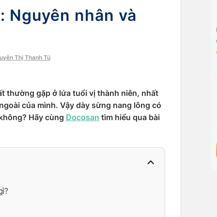
: Nguyên nhân và
guyễn Thị Thanh Tú
t thường gặp ở lứa tuổi vị thành niên, nhất
 vẻ ngoài của mình. Vậy dày sừng nang lông có
c không? Hãy cùng
Docosan
tìm hiểu qua bài
gì?