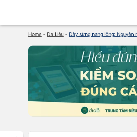
Skip
to
content
Home
-
Da Liễu
-
Dày sừng nang lông: Nguyên n