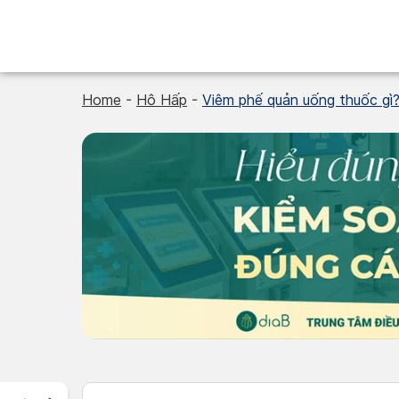
Skip
to
content
Home
-
Hô Hấp
-
Viêm phế quản uống thuốc gì?