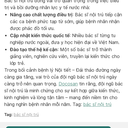
Bác sĩ nội trú đóng vai trò quan trọng trong việc điều
trị và bồi dưỡng nhân lực y tế nước nhà:
Nâng cao chất lượng điều trị
: Bác sĩ nội trú tiếp cận
các ca bệnh phức tạp từ sớm, giúp bệnh nhân nhận
được phác đồ tối ưu.
Cập nhật kiến thức quốc tế
: Nhiều bác sĩ từng tu
nghiệp nước ngoài, đưa y học hiện đại về Việt Nam.
Đào tạo thế hệ kế cận
: Một số bác sĩ trở thành
giảng viên, nghiên cứu viên, truyền lại kiến thức cho
lớp trẻ.
Trong bối cảnh bệnh lý Nội tiết – Đái tháo đường ngày
càng gia tăng, vai trò của đội ngũ bác sĩ nội trú ngày
càng trở nên quan trọng.
Docosan
tin rằng, đội ngũ bác
sĩ nội trú là minh chứng cho sự kết hợp giữa kiến thức,
kinh nghiệm và
lòng
tận tâm – mang đến niềm tin cho
hàng nghìn bệnh nhân mỗi năm.
Tag:
bác sĩ nội trú
Tag:
bác sĩ nội trú