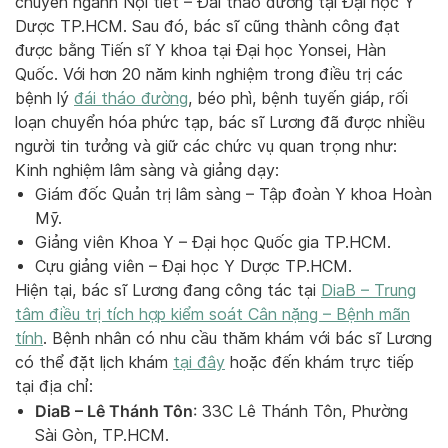
chuyên ngành Nội tiết – Đái tháo đường tại Đại học Y
Dược TP.HCM. Sau đó, bác sĩ cũng thành công đạt
được bằng Tiến sĩ Y khoa tại Đại học Yonsei, Hàn
Quốc. Với hơn 20 năm kinh nghiệm trong điều trị các
bệnh lý
đái tháo đường
, béo phì, bệnh tuyến giáp, rối
loạn chuyển hóa phức tạp, bác sĩ Lương đã được nhiều
người tin tưởng và giữ các chức vụ quan trọng như:
Kinh nghiệm lâm sàng và giảng dạy:
Giám đốc Quản trị lâm sàng – Tập đoàn Y khoa Hoàn
Mỹ.
Giảng viên Khoa Y – Đại học Quốc gia TP.HCM.
Cựu giảng viên – Đại học Y Dược TP.HCM.
Hiện tại, bác sĩ Lương đang công tác tại
DiaB – Trung
tâm điều trị tích hợp kiểm soát Cân nặng – Bệnh mãn
tính
. Bệnh nhân có nhu cầu thăm khám với bác sĩ Lương
có thể đặt lịch khám
tại đây
hoặc đến khám trực tiếp
tại địa chỉ:
DiaB – Lê Thánh Tôn
: 33C Lê Thánh Tôn, Phường
Sài Gòn, TP.HCM.