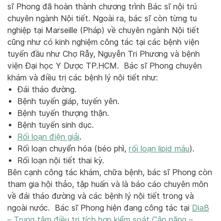
sĩ Phong đã hoàn thành chương trình Bác sĩ nội trú
chuyên ngành Nội tiết. Ngoài ra, bác sĩ còn từng tu
nghiệp tại Marseille (Pháp) về chuyên ngành Nội tiết
cũng như có kinh nghiệm công tác tại các bệnh viện
tuyến đầu như Chợ Rẫy, Nguyễn Tri Phương và bệnh
viện Đại học Y Dược TP.HCM.
Bác sĩ Phong chuyên
khám và điều trị các bệnh lý nội tiết như:
Đái tháo đường.
Bệnh tuyến giáp, tuyến yên.
Bệnh tuyến thượng thận.
Bệnh tuyến sinh dục.
Rối loạn điện giải
.
Rối loạn chuyển hóa (béo phì,
rối loạn lipid máu
).
Rối loạn nội tiết thai kỳ.
Bên cạnh công tác khám, chữa bệnh, bác sĩ Phong còn
tham gia hội thảo, tập huấn và là báo cáo chuyên môn
về đái tháo đường và các bệnh lý nội tiết trong và
ngoài nước.
Bác sĩ Phong hiện đang công tác tại
DiaB
– Trung tâm điều trị tích hợp kiểm soát Cân nặng –