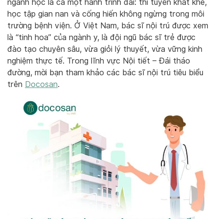
ngành học là cả một hành trình dài: thi tuyển khắt khe,
học tập gian nan và cống hiến không ngừng trong môi
trường bệnh viện.
Ở Việt Nam, bác sĩ nội trú được xem
là “tinh hoa” của ngành y, là đội ngũ bác sĩ trẻ được
đào tạo chuyên sâu, vừa giỏi lý thuyết, vừa vững kinh
nghiệm thực tế. Trong lĩnh vực Nội tiết – Đái tháo
đường, mời bạn tham khảo các bác sĩ nội trú tiêu biểu
trên
Docosan
.