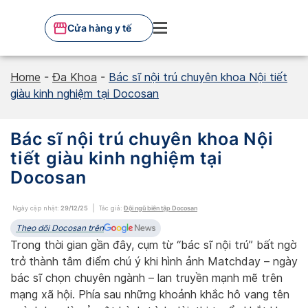
Skip
to
Cửa hàng y tế
content
Home
-
Đa Khoa
-
Bác sĩ nội trú chuyên khoa Nội tiết
giàu kinh nghiệm tại Docosan
Bác sĩ nội trú chuyên khoa Nội
tiết giàu kinh nghiệm tại
Docosan
Ngày cập nhật:
29/12/25
Tác giả:
Đội ngũ biên tập Docosan
Theo dõi Docosan trên
Trong thời gian gần đây, cụm từ “bác sĩ nội trú” bất ngờ
trở thành tâm điểm chú ý khi hình ảnh Matchday – ngày
bác sĩ chọn chuyên ngành – lan truyền mạnh mẽ trên
mạng xã hội. Phía sau những khoảnh khắc hô vang tên