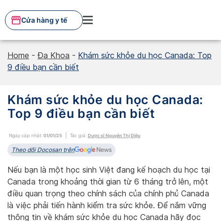
Skip
to
Cửa hàng y tế
content
Home
-
Đa Khoa
-
Khám sức khỏe du học Canada: Top
9 điều bạn cần biết
Khám sức khỏe du học Canada:
Top 9 điều bạn cần biết
Ngày cập nhật:
01/01/25
Tác giả:
Dược sĩ Nguyễn Thị Diệu
Theo dõi Docosan trên
Nếu bạn là một học sinh Việt đang kế hoạch du học tại
Canada trong khoảng thời gian từ 6 tháng trở lên, một
điều quan trọng theo chính sách của chính phủ Canada
là việc phải tiến hành kiểm tra sức khỏe. Để nắm vững
thông tin về khám sức khỏe du học Canada hãy đọc