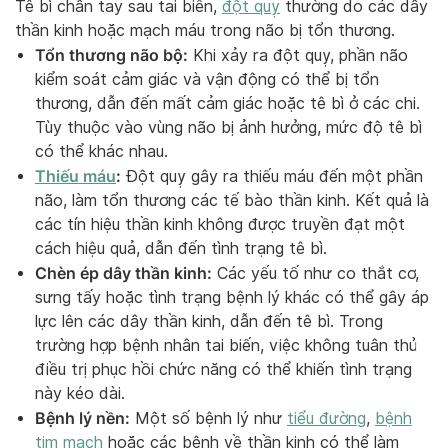
Tê bì chân tay sau tai biến,
đột quỵ
thường do các dây
thần kinh hoặc mạch máu trong não bị tổn thương.
Tổn thương não bộ:
Khi xảy ra đột quỵ, phần não
kiểm soát cảm giác và vận động có thể bị tổn
thương, dẫn đến mất cảm giác hoặc tê bì ở các chi.
Tùy thuộc vào vùng não bị ảnh hưởng, mức độ tê bì
có thể khác nhau.
Thiếu máu
:
Đột quỵ gây ra thiếu máu đến một phần
não, làm tổn thương các tế bào thần kinh. Kết quả là
các tín hiệu thần kinh không được truyền đạt một
cách hiệu quả, dẫn đến tình trạng tê bì.
Chèn ép dây thần kinh:
Các yếu tố như co thắt cơ,
sưng tấy hoặc tình trạng bệnh lý khác có thể gây áp
lực lên các dây thần kinh, dẫn đến tê bì. Trong
trường hợp bệnh nhân tai biến, việc không tuân thủ
điều trị phục hồi chức năng có thể khiến tình trạng
này kéo dài.
Bệnh lý nền:
Một số bệnh lý như
tiểu đường
,
bệnh
tim mạch
hoặc các bệnh về thần kinh có thể làm