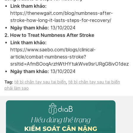
Link tham khảo:
https://thenewgait.com/blog/numbness-after-
stroke-how-long-it-lasts-steps-for-recovery/
Ngày tham khảo:
13/10/2024
2. How to Treat Numbness After Stroke
Link tham khảo:
https://www.saebo.com/blogs/clinical-
article/combat-numbness-stroke?
srsltid=AfmBOoqArzhWtHYtukWve9srURgG8ivO1dez
Ngày tham khảo:
13/10/2024
Tag:
tê bì chân tay sau tai biến
,
tê bì chân tay sau tai biến
phải làm sao