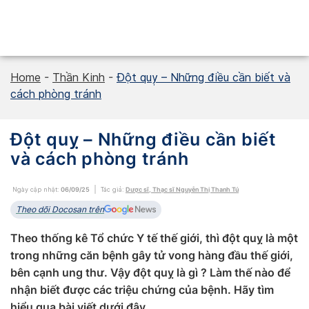
Skip
to
content
Home
-
Thần Kinh
-
Đột quỵ – Những điều cần biết và
cách phòng tránh
Đột quỵ – Những điều cần biết
và cách phòng tránh
Ngày cập nhật:
06/09/25
Tác giả:
Dược sĩ, Thạc sĩ Nguyễn Thị Thanh Tú
Theo dõi Docosan trên
Theo thống kê Tổ chức Y tế thế giới, thì đột quỵ là một
trong những căn bệnh gây tử vong hàng đầu thế giới,
bên cạnh ung thư. Vậy đột quỵ là gì ? Làm thế nào để
nhận biết được các triệu chứng của bệnh. Hãy tìm
hiểu qua bài viết dưới đây.