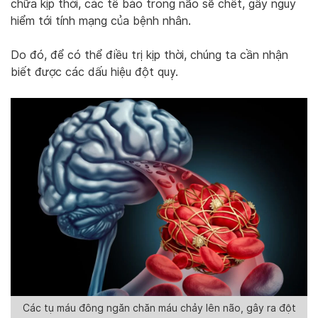
chữa kịp thời, các tế bào trong não sẽ chết, gây nguy
hiểm tới tính mạng của bệnh nhân.
Do đó, để có thể điều trị kịp thời, chúng ta cần nhận
biết được các dấu hiệu đột quỵ.
Các tụ máu đông ngăn chăn máu chảy lên não, gây ra đột