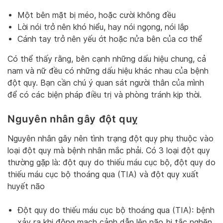
Một bên mặt bị méo, hoặc cười không đều
Lời nói trở nên khó hiểu, hay nói ngọng, nói lắp
Cánh tay trở nên yếu ớt hoặc nửa bên của cơ thể
Có thể thấy rằng, bên cạnh những dấu hiệu chung, cả
nam và nữ đều có những dấu hiệu khác nhau của bệnh
đột quỵ. Bạn cần chú ý quan sát người thân của mình
để có các biện pháp điều trị và phòng tránh kịp thời.
Nguyên nhân gây đột quỵ
Nguyên nhân gây nên tình trạng đột quỵ phụ thuộc vào
loại đột quỵ mà bệnh nhân mắc phải. Có 3 loại đột quỵ
thường gặp là: đột quỵ do thiếu máu cục bộ, đột quỵ do
thiếu máu cục bộ thoáng qua (TIA) và đột quỵ xuất
huyết não
Đột quỵ do thiếu máu cục bộ thoáng qua (TIA): bệnh
xảy ra khi động mạch cảnh dẫn lên não bị tắc nghẽn