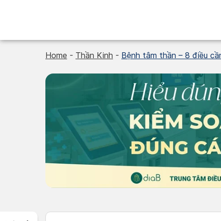
Skip
to
content
Home
-
Thần Kinh
-
Bệnh tâm thần – 8 điều cầ