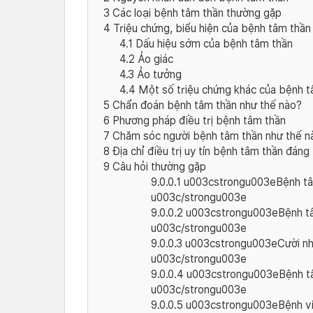
3
Các loại bệnh tâm thần thường gặp
4
Triệu chứng, biểu hiện của bệnh tâm thần
4.1
Dấu hiệu sớm của bệnh tâm thần
4.2
Ảo giác
4.3
Ảo tưởng
4.4
Một số triệu chứng khác của bệnh t
5
Chẩn đoán bệnh tâm thần như thế nào?
6
Phương pháp điều trị bệnh tâm thần
7
Chăm sóc người bệnh tâm thần như thế n
8
Địa chỉ điều trị uy tín bệnh tâm thần đáng 
9
Câu hỏi thường gặp
9.0.0.1
u003cstrongu003eBệnh tâm
u003c/strongu003e
9.0.0.2
u003cstrongu003eBệnh tâ
u003c/strongu003e
9.0.0.3
u003cstrongu003eCười nhiề
u003c/strongu003e
9.0.0.4
u003cstrongu003eBệnh tâm
u003c/strongu003e
9.0.0.5
u003cstrongu003eBệnh việ