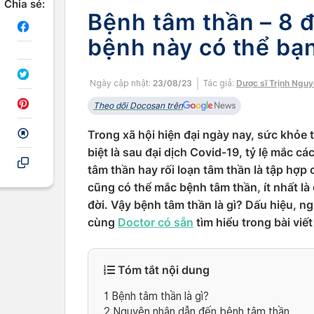
Chia sẻ:
Bệnh tâm thần – 8 đ
bệnh này có thể bạn
Ngày cập nhật:
23/08/23
Tác giả:
Dược sĩ Trịnh Ngu
Theo dõi Docosan trên
Trong xã hội hiện đại ngày nay, sức khỏe
biệt là sau đại dịch Covid-19, tỷ lệ mắc c
tâm thần hay rối loạn tâm thần là tập hợp 
cũng có thể mắc bệnh tâm thần, ít nhất là
đời. Vậy bệnh tâm thần là gì? Dấu hiệu, n
cùng
Doctor có sẵn
tìm hiểu trong bài viết
Tóm tắt nội dung
1
Bệnh tâm thần là gì?
2
Nguyên nhân dẫn đến bệnh tâm thần