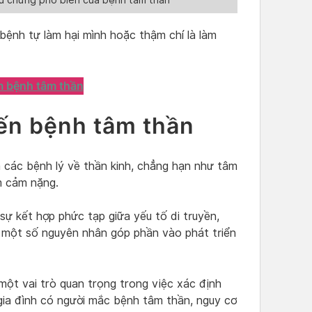
ệu chứng phổ biến của bệnh tâm thần
 bệnh tự làm hại mình hoặc thậm chí là làm
m bệnh tâm thần
ến bệnh tâm thần
a các bệnh lý về thần kinh, chẳng hạn như tâm
ầm cảm nặng.
 kết hợp phức tạp giữa yếu tố di truyền,
à một số nguyên nhân góp phần vào phát triển
một vai trò quan trọng trong việc xác định
ia đình có người mắc bệnh tâm thần, nguy cơ