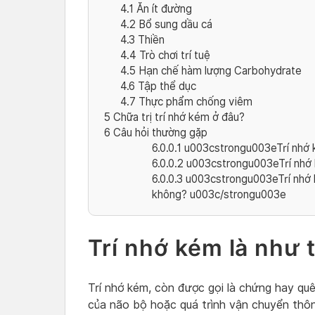
4.1
Ăn ít đường
4.2
Bổ sung dầu cá
4.3
Thiền
4.4
Trò chơi trí tuệ
4.5
Hạn chế hàm lượng Carbohydrate
4.6
Tập thể dục
4.7
Thực phẩm chống viêm
5
Chữa trị trí nhớ kém ở đâu?
6
Câu hỏi thường gặp
6.0.0.1
u003cstrongu003eTrí nhớ k
6.0.0.2
u003cstrongu003eTrí nhớ 
6.0.0.3
u003cstrongu003eTrí nhớ 
không? u003c/strongu003e
Trí nhớ kém là như
Trí nhớ kém, còn được gọi là chứng hay quê
của não bộ hoặc quá trình vận chuyển thông