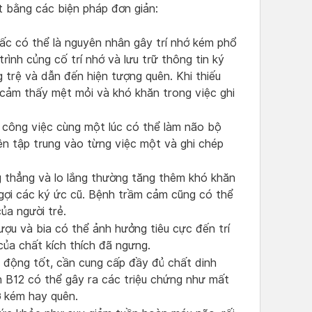
t bằng các biện pháp đơn giản:
iấc có thể là nguyên nhân gây trí nhớ kém phổ
rình củng cố trí nhớ và lưu trữ thông tin ký
 trệ và dẫn đến hiện tượng quên. Khi thiếu
, cảm thấy mệt mỏi và khó khăn trong việc ghi
u công việc cùng một lúc có thể làm não bộ
nên tập trung vào từng việc một và ghi chép
g thẳng và lo lắng thường tăng thêm khó khăn
i gợi các ký ức cũ. Bệnh trầm cảm cũng có thể
ủa người trẻ.
ượu và bia có thể ảnh hưởng tiêu cực đến trí
của chất kích thích đã ngưng.
 động tốt, cần cung cấp đầy đủ chất dinh
n B12 có thể gây ra các triệu chứng như mất
ớ kém hay quên.