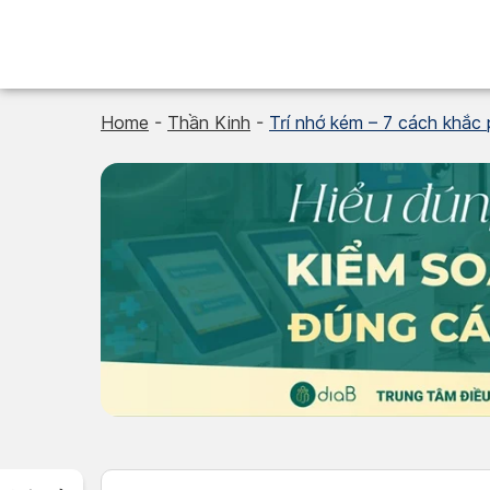
Skip
to
content
Home
-
Thần Kinh
-
Trí nhớ kém – 7 cách khắc