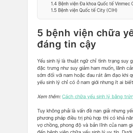
1.4
Bệnh viện Đa khoa Quốc tế Vinmec C
1.5
Bệnh viện Quốc tế City (CIH)
5 bệnh viện chữa yếu
đáng tin cậy
Yếu sinh lý là thuật ngữ chỉ tình trạng suy
đặc trưng như suy giảm ham muốn, lãnh cảm
sớm đối với nam hoặc đau rát âm đạo khi q
yếu sinh lý chỉ có ở nam giới nhưng ít ai bi
Xem thêm:
Cách chữa yếu sinh lý bằng trứ
Tuy không phải là vấn đề nan giải nhưng yế
phương pháp điều trị phù hợp thì có khả n
vợ chồng, phong độ và bản lĩnh của nam giớ
đến bệnh viện chữa yếu sinh lý uy tín. Dướ