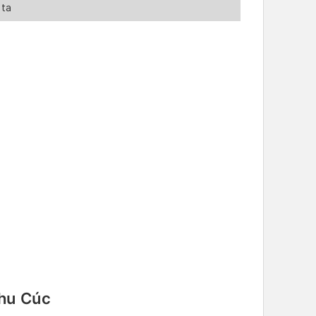
ta
Thu Cúc