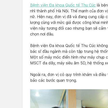
Bệnh viện Đa khoa Quốc tế Thu Cúc
là bện
nhì thành phố Hà Nội. Thế mạnh của đơn vị 
nữ. Hiện nay, đơn vị đã và đang cung cấp
lượng cùng với mức giá được công khai min
viện này tương đối cao nhưng bạn sẽ cảm th
chọn nơi đâu.
Bệnh viện Đa khoa Quốc tế Thu Cúc không 
bác sĩ đầu ngành mà còn tập trung hệ thống
Một số máy móc điển hình như máy chụp cộ
MSCT đa dãy, máy siêu âm 5D, hệ thống x
Ngoài ra, đơn vị có quy trình khám và điều
bảo các bước quan trọng.