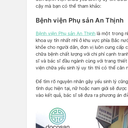
cậy mà bạn có thể tham khảo:
Bệnh viện Phụ sản An Thịnh
Bệnh viện Phụ sản An Thịnh
là một trong n
khoa uy tín nhất nhì ở khu vực phía Bắc n
khỏe cho người dân, đơn vị luôn cung cấp
chữa bệnh chất lượng với chi phí cạnh tranh
sĩ và bác sĩ đầu ngành cùng với trang thiết
viện chữa yếu sinh lý uy tín thì có thể cân
Để tìm rõ nguyên nhân gây yếu sinh lý cũng
tình dục hiện tại, nữ hoặc nam giới sẽ đượ
vào kết quả, bác sĩ sẽ đưa ra phương án điề