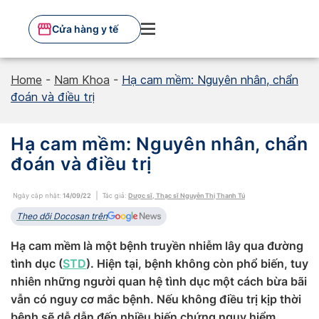
Skip
to
Cửa hàng y tế
content
Home
-
Nam Khoa
-
Hạ cam mềm: Nguyên nhân, chẩn
đoán và điều trị
Hạ cam mềm: Nguyên nhân, chẩn
đoán và điều trị
Ngày cập nhật:
14/09/22
Tác giả:
Dược sĩ, Thạc sĩ Nguyễn Thị Thanh Tú
Theo dõi Docosan trên
Hạ cam mềm là một bệnh truyền nhiễm lây qua đường
tình dục (
STD
). Hiện tại, bệnh không còn phổ biến, tuy
nhiên những người quan hệ tình dục một cách bừa bãi
vẫn có nguy cơ mắc bệnh. Nếu không điều trị kịp thời
bệnh sẽ dễ dẫn đến nhiều biến chứng nguy hiểm.