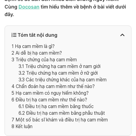
Cùng
Docosan
tìm hiểu thêm về bệnh ở bài viết dưới
đây.
Tóm tắt nội dung
1
Hạ cam mềm là gì?
2
Ai dễ bị hạ cam mềm?
3
Triệu chứng của hạ cam mềm
3.1
Triệu chứng hạ cam mềm ở nam giới
3.2
Triệu chứng hạ cam mềm ở nữ giới
3.3
Các triệu chứng khác của hạ cam mềm
4
Chẩn đoán hạ cam mềm như thế nào?
5
Hạ cam mềm có nguy hiểm không?
6
Điều trị hạ cam mềm như thế nào?
6.1
Điều trị hạ cam mềm bằng thuốc
6.2
Điều trị hạ cam mềm bằng phẫu thuật
7
Một số bác sĩ khám và điều trị hạ cam mềm
8
Kết luận