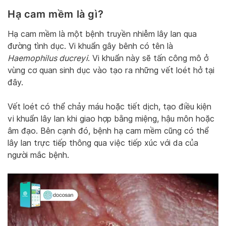
Hạ cam mềm là gì?
Hạ cam mềm là một bệnh truyền nhiễm lây lan qua
đường tình dục. Vi khuẩn gây bênh có tên là
Haemophilus ducreyi
. Vi khuẩn này sẽ tấn công mô ở
vùng cơ quan sinh dục vào tạo ra những vết loét hở tại
đây.
Vết loét có thể chảy máu hoặc tiết dịch, tạo điều kiện
vi khuẩn lây lan khi giao hợp bằng miệng, hậu môn hoặc
âm đạo. Bên cạnh đó, bệnh hạ cam mềm cũng có thể
lây lan trực tiếp thông qua việc tiếp xúc với da của
người mắc bệnh.