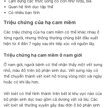
Lạm dụng các thức uống có cồn như rượu, bia
Quan hệ tình dục tập thể
Có nhiều bạn tình
Triệu chứng của hạ cam mềm
Các triệu chứng của hạ cam mềm có thể khác nhau ở
từng người, nhưng thông thường chúng bắt đầu xuất
hiện từ 4 đến 7 ngày sau khi tiếp xúc với nguồn lây.
Triệu chứng hạ cam mềm ở nam giới
Ở nam giới, người bệnh có thể nhận thấy một vết sưng
nhỏ, màu đỏ trên bộ phận sinh dục. Vết sưng này có
thể chuyển thành vết loét hở trong vòng một vài ngày
hoặc có khi lâu hơn.
Vết loét có thể hình thành trên bất kì khu vực nào của
bộ phận sinh dục bao gồm cả dương vật và bìu. Các
vết loét sẽ thường xuyên gây đau đớn ở bộ phận sinh