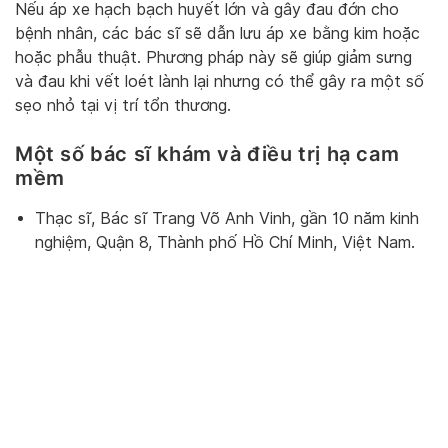
Nếu áp xe hạch bạch huyết lớn và gây đau đớn cho
bệnh nhân, các bác sĩ sẽ dẫn lưu áp xe bằng kim hoặc
hoặc phẫu thuật. Phương pháp này sẽ giúp giảm sưng
và đau khi vết loét lành lại nhưng có thể gây ra một số
sẹo nhỏ tại vị trí tổn thương.
Một số bác sĩ khám và điều trị hạ cam
mềm
Thạc sĩ, Bác sĩ Trang Võ Anh Vinh, gần 10 năm kinh
nghiệm, Quận 8, Thành phố Hồ Chí Minh, Việt Nam.