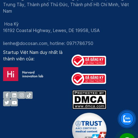
Trưng Tây, Thành phố Thủ Đức, Thành phố Hồ Chí Minh, Việt
Nam
Hoa Kỳ
16192 Coastal Highway, Lewes, DE 19958, USA
lienhe@docosan.com
, hotline: 0971786750
Startup Việt Nam duy nhất là
thành viên của: