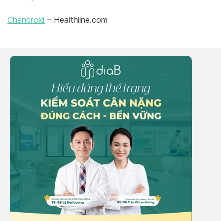
Chancroid
– Healthline.com