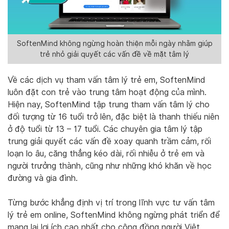
SoftenMind không ngừng hoàn thiện mỗi ngày nhằm giúp
trẻ nhỏ giải quyết các vấn đề về mặt tâm lý
Về các dịch vụ tham vấn tâm lý trẻ em, SoftenMind
luôn đặt con trẻ vào trung tâm hoạt động của mình.
Hiện nay, SoftenMind tập trung tham vấn tâm lý cho
đối tượng từ 16 tuổi trở lên, đặc biệt là thanh thiếu niên
ở độ tuổi từ 13 – 17 tuổi. Các chuyên gia tâm lý tập
trung giải quyết các vấn đề xoay quanh trầm cảm, rối
loạn lo âu, căng thẳng kéo dài, rối nhiễu ở trẻ em và
người trưởng thành, cũng như những khó khăn về học
đường và gia đình.
Từng bước khẳng định vị trí trong lĩnh vực tư vấn tâm
lý trẻ em online, SoftenMind không ngừng phát triển để
mang lại lợi ích cao nhất cho cộng đồng người Việt