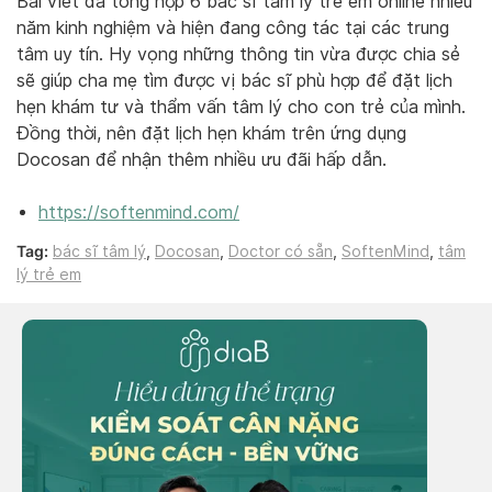
Bài viết đã tổng hợp 6 bác sĩ tâm lý trẻ em online nhiều
năm kinh nghiệm và hiện đang công tác tại các trung
tâm uy tín. Hy vọng những thông tin vừa được chia sẻ
sẽ giúp cha mẹ tìm được vị bác sĩ phù hợp để đặt lịch
hẹn khám tư và thẩm vấn tâm lý cho con trẻ của mình.
Đồng thời, nên đặt lịch hẹn khám trên ứng dụng
Docosan để nhận thêm nhiều ưu đãi hấp dẫn.
https://softenmind.com/
Tag:
bác sĩ tâm lý
,
Docosan
,
Doctor có sẵn
,
SoftenMind
,
tâm
lý trẻ em