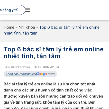
Skip
to
a hàng y tế
content
Home
-
Nhi Khoa
-
Top 6 bác sĩ tâm lý trẻ em online
nhiệt tình, tận tâm
Top 6 bác sĩ tâm lý trẻ em online
nhiệt tình, tận tâm
Ngày cập nhật:
16/11/23
Tác giả:
Tài Nữ Linh Hảo
Theo dõi Docosan trên
Bác sĩ tâm lý trẻ em online là sự lựa chọn tốt nhất
dành cho các phụ huynh có tính chất công việc
thường xuyên bận rộn nhưng cần trao đổi với chuyên
gia về tình trạng sức khỏe tâm lý của con trẻ. Bên
cạnh đó, đây cũng chính là giải pháp cần thiết khi con